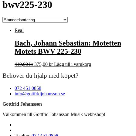
bwv225-230
Rea!
Bach, Johann Sebastian: Motetten
Motets BWV 225-230
Det
Det
449,00
kr
375,00
kr
Lägg till i varukorg
ursprungliga
nuvarande
Behöver du hjälp med köpet?
priset
priset
var:
är:
449,00 kr.
375,00 kr.
072 451 0858
info@gottfridjohansson.se
Gottfrid Johansson
Välkommen till Gottfrid Johansson Musik webbshop!
Telefon:
072 451 0858