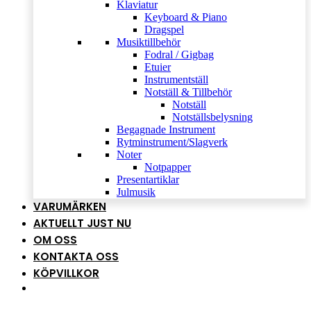
Klaviatur
Keyboard & Piano
Dragspel
Musiktillbehör
Fodral / Gigbag
Etuier
Instrumentställ
Notställ & Tillbehör
Notställ
Notställsbelysning
Begagnade Instrument
Rytminstrument/Slagverk
Noter
Notpapper
Presentartiklar
Julmusik
VARUMÄRKEN
AKTUELLT JUST NU
OM OSS
KONTAKTA OSS
KÖPVILLKOR