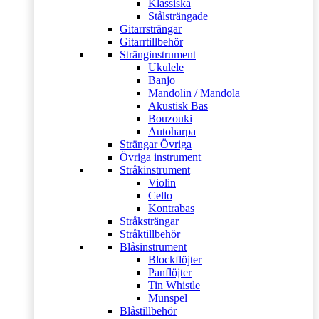
Klassiska
Stålsträngade
Gitarrsträngar
Gitarrtillbehör
Stränginstrument
Ukulele
Banjo
Mandolin / Mandola
Akustisk Bas
Bouzouki
Autoharpa
Strängar Övriga
Övriga instrument
Stråkinstrument
Violin
Cello
Kontrabas
Stråksträngar
Stråktillbehör
Blåsinstrument
Blockflöjter
Panflöjter
Tin Whistle
Munspel
Blåstillbehör