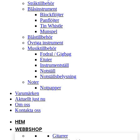
Stråktillbehör
Blåsinstrument
Blockflöjter
Panflöjter
Tin Whistle
Munspel
Blåstillbehör
Övriga instrument
Musiktillbehör
Fodral / Gigbag
Etuier
Instrumentställ
Notställ
Notställsbelysning
Noter
Notpapper
Varumärken
Aktuellt just nu
Om oss
Kontakta oss
HEM
WEBBSHOP
Gitarrer