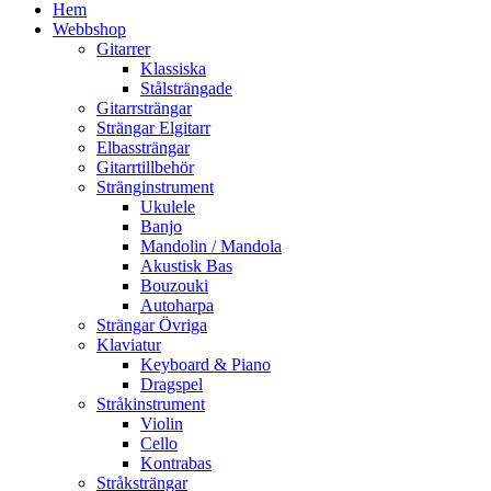
Hem
Webbshop
Gitarrer
Klassiska
Stålsträngade
Gitarrsträngar
Strängar Elgitarr
Elbassträngar
Gitarrtillbehör
Stränginstrument
Ukulele
Banjo
Mandolin / Mandola
Akustisk Bas
Bouzouki
Autoharpa
Strängar Övriga
Klaviatur
Keyboard & Piano
Dragspel
Stråkinstrument
Violin
Cello
Kontrabas
Stråksträngar