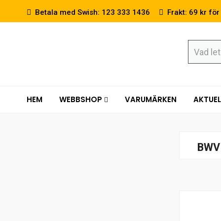
Betala med Swish: 123 333 1436
Frakt: 69 kr för
HEM
WEBBSHOP
VARUMÄRKEN
AKTUEL
BWV