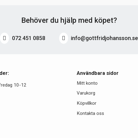
Behöver du hjälp med köpet?
072 451 0858
info@gottfridjohansson.s
der:
Användbara sidor
Mitt konto
fredag 10-12
Varukorg
Köpvillkor
Kontakta oss