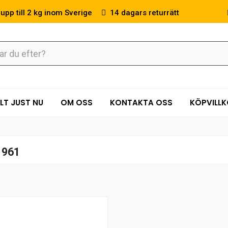
 upp till 2 kg inom Sverige
14 dagars returrätt
LT JUST NU
OM OSS
KONTAKTA OSS
KÖPVILL
 961