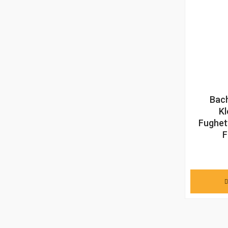
Bach
Kl
Fughet
F