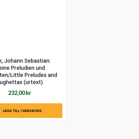
, Johann Sebastian:
eine Preludien und
ten/Little Preludes and
ughettas (urtext)
232,00
kr
LÄGG TILL I VARUKORG