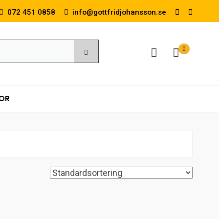
072 451 0858
info@gottfridjohansson.se
0
KOR