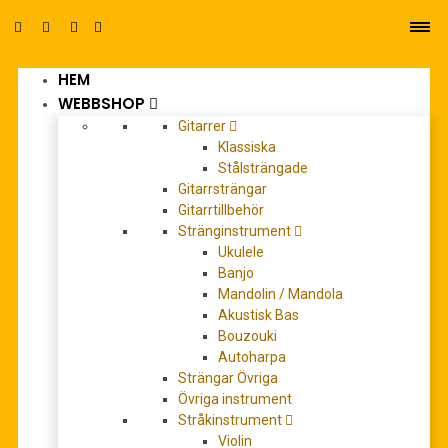
HEM
0
WEBBSHOP
Gitarrer
Klassiska
Stålsträngade
Gitarrsträngar
Gitarrtillbehör
Stränginstrument
BWV 926
Ukulele
Banjo
Mandolin / Mandola
Akustisk Bas
Bouzouki
Autoharpa
Strängar Övriga
Övriga instrument
Stråkinstrument
Violin