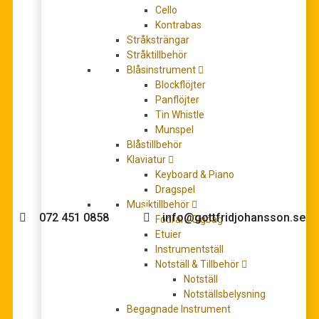
Cello
Kontrabas
Stråksträngar
Stråktillbehör
Bach, Johann Sebastian: Kleine Preludien und
Blåsinstrument
Fughetten/Little Preludes and Fughettas (urtext)
Blockflöjter
232,00
kr
Panflöjter
LÄGG TILL I VARUKORG
Tin Whistle
Munspel
Blåstillbehör
Klaviatur
Keyboard & Piano
Behöver du hjälp med köpet?
Dragspel
Musiktillbehör
072 451 0858
info@gottfridjohansson.se
Fodral / Gigbag
Etuier
Instrumentställ
Notställ & Tillbehör
Gottfrid Johansson
Telefontider:
Notställ
Notställsbelysning
Välkommen till Gottfrid
Måndag – fredag 10-12
Begagnade Instrument
Johansson Musik webbshop!