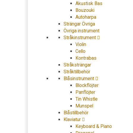
Akustisk Bas
Bouzouki
Autoharpa
Strängar Övriga
Övriga instrument
Stråkinstrument
Violin
Cello
Kontrabas
Stråksträngar
Stråktillbehör
Blåsinstrument
Blockflöjter
Panflöjter
Tin Whistle
Munspel
Blåstillbehör
Klaviatur
Keyboard & Piano