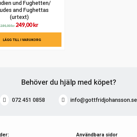
udien und Fughetten/
ludes and Fughettas
(urtext)
Det
Det
249,00
kr
284,00
kr
ursprungliga
nuvarande
LÄGG TILL I VARUKORG
priset
priset
var:
är:
284,00 kr.
249,00 kr.
Behöver du hjälp med köpet?
072 451 0858
info@gottfridjohansson.s
der:
Användbara sidor