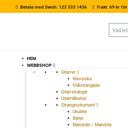
Betala med Swish: 123 333 1436
Frakt: 69 kr för
HEM
WEBBSHOP
Gitarrer
Klassiska
Stålsträngade
Gitarrsträngar
Gitarrtillbehör
Stränginstrument
Ukulele
Banjo
Mandolin / Mandola