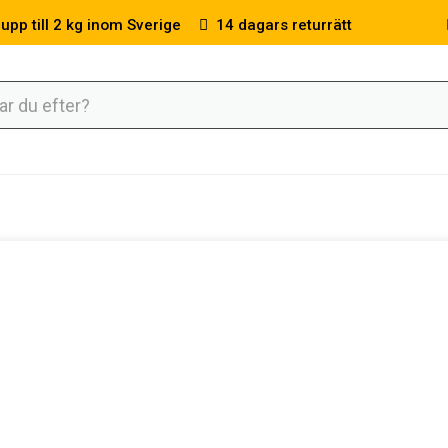
 upp till 2 kg inom Sverige
14 dagars returrätt