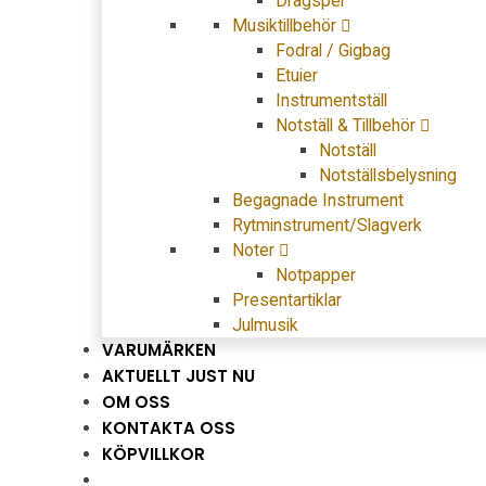
Dragspel
Musiktillbehör
Fodral / Gigbag
Etuier
Instrumentställ
Notställ & Tillbehör
Notställ
Notställsbelysning
Begagnade Instrument
Rytminstrument/Slagverk
Noter
Notpapper
Presentartiklar
Julmusik
VARUMÄRKEN
AKTUELLT JUST NU
OM OSS
KONTAKTA OSS
KÖPVILLKOR