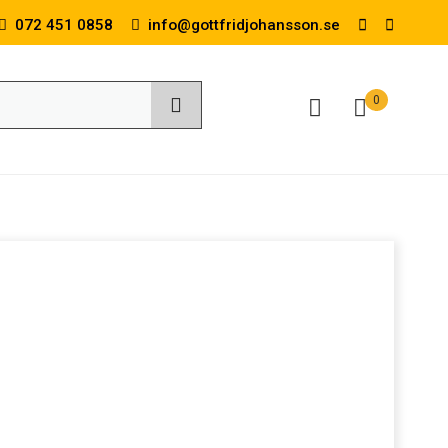
072 451 0858
info@gottfridjohansson.se
0