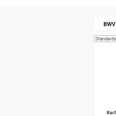
BWV 
Bach