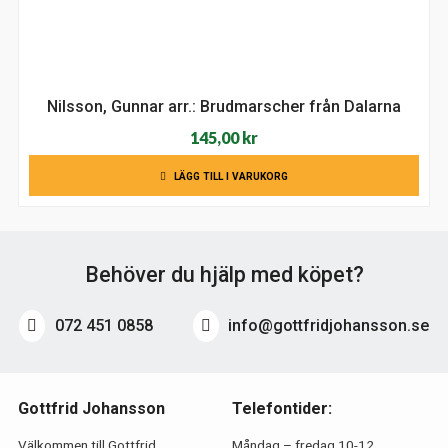
Nilsson, Gunnar arr.: Brudmarscher från Dalarna
145,00
kr
LÄGG TILL I VARUKORG
Behöver du hjälp med köpet?
072 451 0858
info@gottfridjohansson.se
Gottfrid Johansson
Telefontider:
Välkommen till Gottfrid
Måndag – fredag 10-12