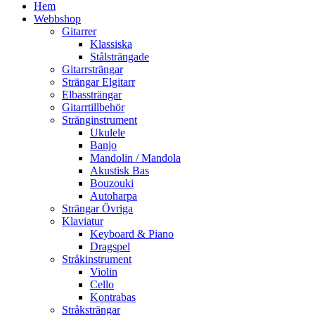
Hem
Webbshop
Gitarrer
Klassiska
Stålsträngade
Gitarrsträngar
Strängar Elgitarr
Elbassträngar
Gitarrtillbehör
Stränginstrument
Ukulele
Banjo
Mandolin / Mandola
Akustisk Bas
Bouzouki
Autoharpa
Strängar Övriga
Klaviatur
Keyboard & Piano
Dragspel
Stråkinstrument
Violin
Cello
Kontrabas
Stråksträngar