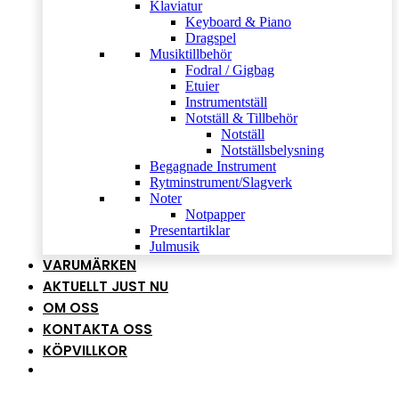
Klaviatur
Keyboard & Piano
Dragspel
Musiktillbehör
Fodral / Gigbag
Etuier
Instrumentställ
Notställ & Tillbehör
Notställ
Notställsbelysning
Begagnade Instrument
Rytminstrument/Slagverk
Noter
Notpapper
Presentartiklar
Julmusik
VARUMÄRKEN
AKTUELLT JUST NU
OM OSS
KONTAKTA OSS
KÖPVILLKOR