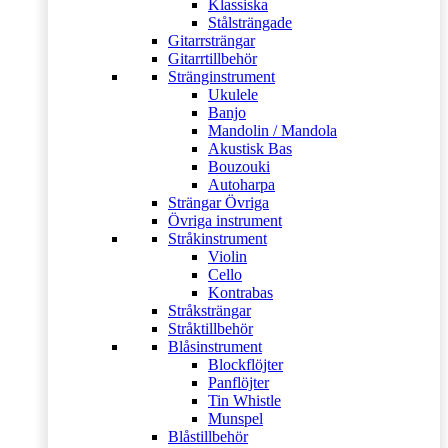
Klassiska
Stålsträngade
Gitarrsträngar
Gitarrtillbehör
Stränginstrument
Ukulele
Banjo
Mandolin / Mandola
Akustisk Bas
Bouzouki
Autoharpa
Strängar Övriga
Övriga instrument
Stråkinstrument
Violin
Cello
Kontrabas
Stråksträngar
Stråktillbehör
Blåsinstrument
Blockflöjter
Panflöjter
Tin Whistle
Munspel
Blåstillbehör