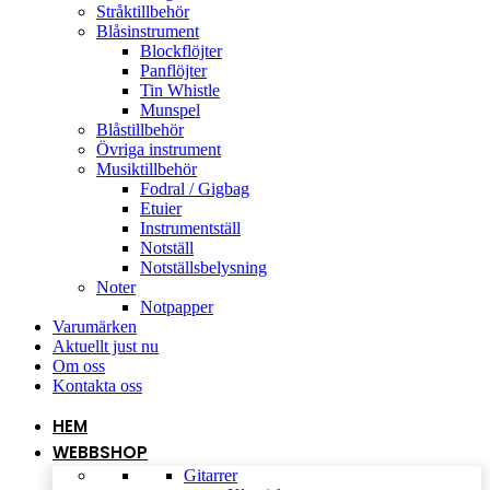
Stråktillbehör
Blåsinstrument
Blockflöjter
Panflöjter
Tin Whistle
Munspel
Blåstillbehör
Övriga instrument
Musiktillbehör
Fodral / Gigbag
Etuier
Instrumentställ
Notställ
Notställsbelysning
Noter
Notpapper
Varumärken
Aktuellt just nu
Om oss
Kontakta oss
HEM
WEBBSHOP
Gitarrer