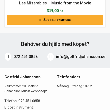
Les Misérables – Music from the Movie
319,00
kr
LÄGG TILL I VARUKORG
Behöver du hjälp med köpet?
072 451 0858
info@gottfridjohansson.se
Gottfrid Johansson
Telefontider:
Välkommen till Gottfrid
Måndag – fredag 10-12
Johansson Musik webbshop!
Telefon:
072 451 0858
E-post instrument: