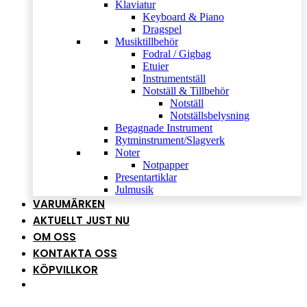
Klaviatur
Keyboard & Piano
Dragspel
Musiktillbehör
Fodral / Gigbag
Etuier
Instrumentställ
Notställ & Tillbehör
Notställ
Notställsbelysning
Begagnade Instrument
Rytminstrument/Slagverk
Noter
Notpapper
Presentartiklar
Julmusik
VARUMÄRKEN
AKTUELLT JUST NU
OM OSS
KONTAKTA OSS
KÖPVILLKOR