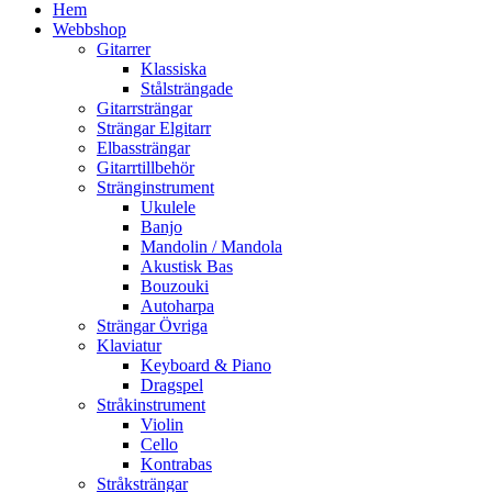
Hem
Webbshop
Gitarrer
Klassiska
Stålsträngade
Gitarrsträngar
Strängar Elgitarr
Elbassträngar
Gitarrtillbehör
Stränginstrument
Ukulele
Banjo
Mandolin / Mandola
Akustisk Bas
Bouzouki
Autoharpa
Strängar Övriga
Klaviatur
Keyboard & Piano
Dragspel
Stråkinstrument
Violin
Cello
Kontrabas
Stråksträngar