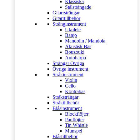
Klassiska
Stålsträngade
Gitarrsträngar
Gitarrtillbehör
Stränginstrument
Ukulele
Banjo
Mandolin / Mandola
Akustisk Bas
Bouzouki
Autoharpa
Strängar Övriga
Övriga instrument
Stråkinstrument
Violin
Cello
Kontrabas
Stråksträngar
Stråktillbehör
Blåsinstrument
Blockflöjter
Panflöjter
Tin Whistle
Munspel
Blåstillbehör