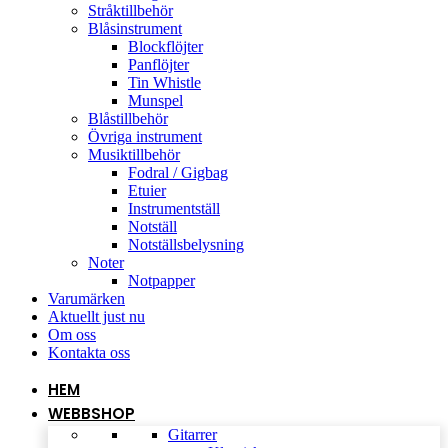
Stråktillbehör
Blåsinstrument
Blockflöjter
Panflöjter
Tin Whistle
Munspel
Blåstillbehör
Övriga instrument
Musiktillbehör
Fodral / Gigbag
Etuier
Instrumentställ
Notställ
Notställsbelysning
Noter
Notpapper
Varumärken
Aktuellt just nu
Om oss
Kontakta oss
HEM
WEBBSHOP
Gitarrer