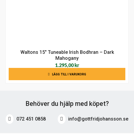
Waltons 15″ Tuneable Irish Bodhran – Dark
Mahogany
1.295,00
kr
LÄGG TILL I VARUKORG
Behöver du hjälp med köpet?
072 451 0858
info@gottfridjohansson.se