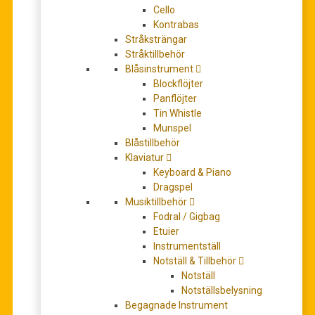
Cello
Kontrabas
Stråksträngar
Stråktillbehör
Traditional Irish 15″ Bodhrán player’s pack Classic
Blåsinstrument
Brown
Blockflöjter
795,00
kr
Panflöjter
LÄS MER
Tin Whistle
Munspel
Blåstillbehör
Klaviatur
Keyboard & Piano
Dragspel
Musiktillbehör
Fodral / Gigbag
Etuier
Instrumentställ
Notställ & Tillbehör
Notställ
Traditional Irish 15″ Bodhrán player’s pack Classic
Notställsbelysning
Dark Brown
Begagnade Instrument