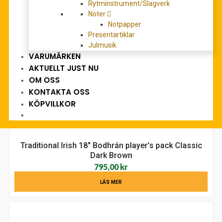
795,00
kr
Rytminstrument/Slagverk
Noter
LÄS MER
Notpapper
Presentartiklar
Julmusik
VARUMÄRKEN
AKTUELLT JUST NU
OM OSS
KONTAKTA OSS
KÖPVILLKOR
Traditional Irish 18″ Bodhrán player’s pack Classic
Dark Brown
795,00
kr
LÄS MER