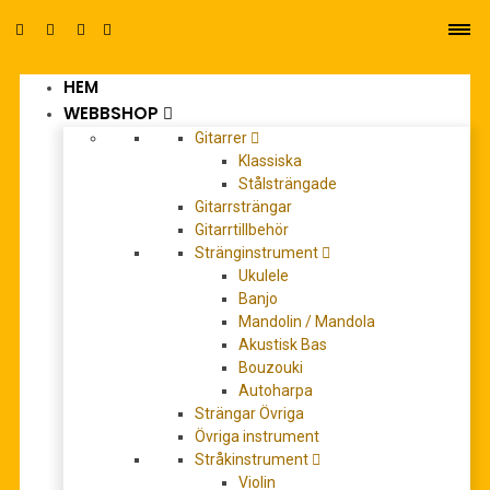
HEM
0
WEBBSHOP
Gitarrer
Klassiska
Stålsträngade
Gitarrsträngar
Gitarrtillbehör
Stränginstrument
bodhran
Ukulele
Banjo
Mandolin / Mandola
Akustisk Bas
Bouzouki
Autoharpa
Strängar Övriga
Övriga instrument
Stråkinstrument
Violin