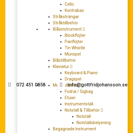
Cello
Kontrabas
Stråksträngar
Stråktillbehör
Blåståget Del 2: Altsax
Blåsinstrument
195,00
kr
Blockflöjter
LÄGG TILL I VARUKORG
Panflöjter
Tin Whistle
Munspel
Blåstillbehör
Klaviatur
Behöver du hjälp med köpet?
Keyboard & Piano
Dragspel
072 451 0858
info@gottfridjohansson.se
Musiktillbehör
Fodral / Gigbag
Etuier
Instrumentställ
Gottfrid Johansson
Telefontider:
Notställ & Tillbehör
Notställ
Välkommen till Gottfrid
Måndag – fredag 10-12
Notställsbelysning
Johansson Musik webbshop!
Begagnade Instrument