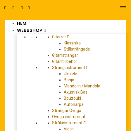
HEM
0
WEBBSHOP
Gitarrer
Klassiska
Stålsträngade
Gitarrsträngar
Gitarrtillbehör
Stränginstrument
blåståget 2 altsax
Ukulele
Banjo
Mandolin / Mandola
Akustisk Bas
Bouzouki
Autoharpa
Strängar Övriga
Övriga instrument
Stråkinstrument
Violin