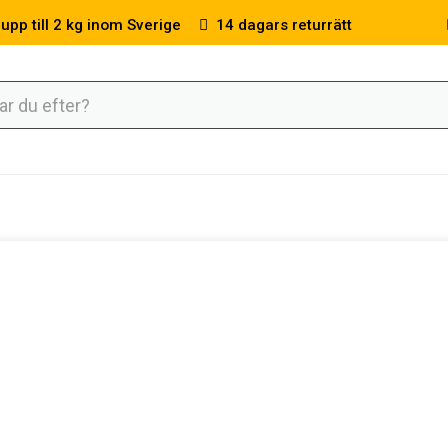
 upp till 2 kg inom Sverige
14 dagars returrätt