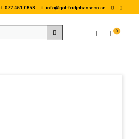
072 451 0858
info@gottfridjohansson.se
0