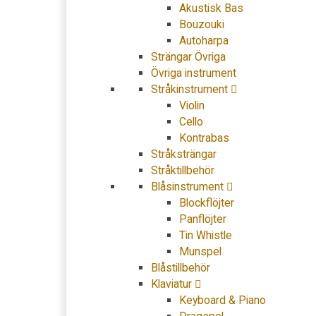
Akustisk Bas
Bouzouki
Autoharpa
Strängar Övriga
Övriga instrument
Stråkinstrument
Violin
Cello
Kontrabas
Stråksträngar
Stråktillbehör
Blåsinstrument
Blockflöjter
Panflöjter
Tin Whistle
Munspel
Blåstillbehör
Klaviatur
Keyboard & Piano