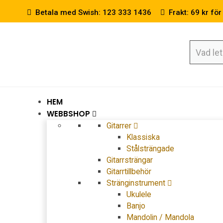
Betala med Swish: 123 333 1436
Frakt: 69 kr för
HEM
WEBBSHOP
Gitarrer
Klassiska
Stålsträngade
Gitarrsträngar
Gitarrtillbehör
Stränginstrument
Ukulele
Banjo
Mandolin / Mandola