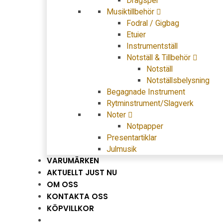
Dragspel
Musiktillbehör
Fodral / Gigbag
Etuier
Instrumentställ
Notställ & Tillbehör
Notställ
Notställsbelysning
Begagnade Instrument
Rytminstrument/Slagverk
Noter
Notpapper
Presentartiklar
Julmusik
VARUMÄRKEN
AKTUELLT JUST NU
OM OSS
KONTAKTA OSS
KÖPVILLKOR