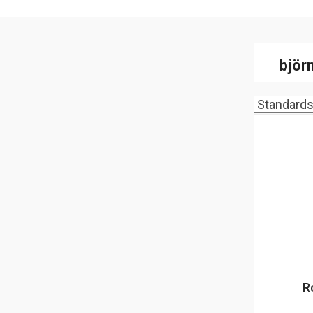
björ
R