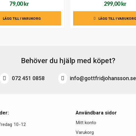
79,00
kr
299,00
kr
LÄGG TILL I VARUKORG
LÄGG TILL I VARUKOR
Behöver du hjälp med köpet?
072 451 0858
info@gottfridjohansson.s
der:
Användbara sidor
Mitt konto
fredag 10-12
Varukorg