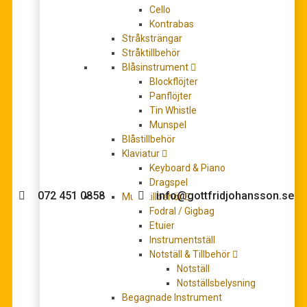
Cello
Kontrabas
Stråksträngar
Stråktillbehör
The Art Of Billy Strayhorn
Blåsinstrument
199,00
kr
Blockflöjter
LÄGG TILL I VARUKORG
Panflöjter
Tin Whistle
Munspel
Blåstillbehör
Klaviatur
Behöver du hjälp med köpet?
Keyboard & Piano
Dragspel
072 451 0858
info@gottfridjohansson.se
Musiktillbehör
Fodral / Gigbag
Etuier
Instrumentställ
Gottfrid Johansson
Telefontider:
Notställ & Tillbehör
Notställ
Välkommen till Gottfrid
Måndag – fredag 10-12
Notställsbelysning
Johansson Musik webbshop!
Begagnade Instrument