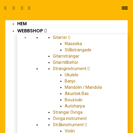
HEM
0
WEBBSHOP
Gitarrer
Klassiska
Stålsträngade
Gitarrsträngar
Gitarrtillbehör
Stränginstrument
billy strayhorn
Ukulele
Banjo
Mandolin / Mandola
Akustisk Bas
Bouzouki
Autoharpa
Strängar Övriga
Övriga instrument
Stråkinstrument
Violin