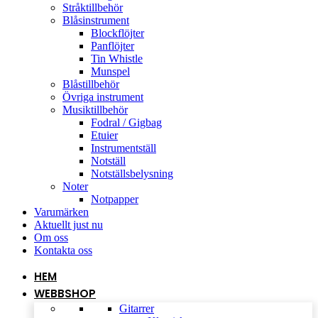
Stråktillbehör
Blåsinstrument
Blockflöjter
Panflöjter
Tin Whistle
Munspel
Blåstillbehör
Övriga instrument
Musiktillbehör
Fodral / Gigbag
Etuier
Instrumentställ
Notställ
Notställsbelysning
Noter
Notpapper
Varumärken
Aktuellt just nu
Om oss
Kontakta oss
HEM
WEBBSHOP
Gitarrer