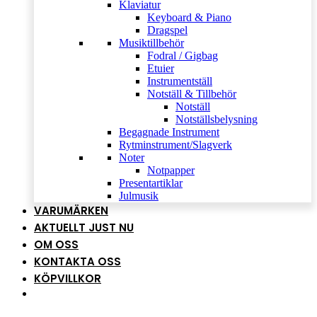
Klaviatur
Keyboard & Piano
Dragspel
Musiktillbehör
Fodral / Gigbag
Etuier
Instrumentställ
Notställ & Tillbehör
Notställ
Notställsbelysning
Begagnade Instrument
Rytminstrument/Slagverk
Noter
Notpapper
Presentartiklar
Julmusik
VARUMÄRKEN
AKTUELLT JUST NU
OM OSS
KONTAKTA OSS
KÖPVILLKOR