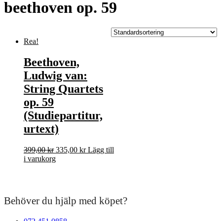
beethoven op. 59
Rea!
Beethoven,
Ludwig van:
String Quartets
op. 59
(Studiepartitur,
urtext)
Det
Det
399,00
kr
335,00
kr
Lägg till
ursprungliga
nuvarande
i varukorg
priset
priset
var:
är:
399,00 kr.
335,00 kr.
Behöver du hjälp med köpet?