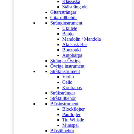
Klassiska
Stålsträngade
Gitarrsträngar
Gitarrtillbehör
Stränginstrument
Ukulele
Banjo
Mandolin / Mandola
Akustisk Bas
Bouzouki
Autoharpa
Strängar Övriga
Övriga instrument
Stråkinstrument
Violin
Cello
Kontrabas
Stråksträngar
Stråktillbehör
Blåsinstrument
Blockflöjter
Panflöjter
Tin Whistle
Munspel
Blåstillbehör