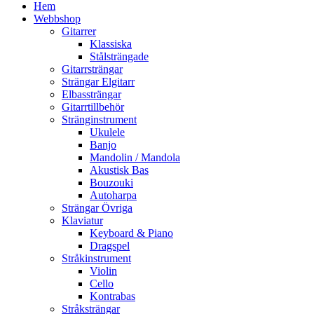
Hem
Webbshop
Gitarrer
Klassiska
Stålsträngade
Gitarrsträngar
Strängar Elgitarr
Elbassträngar
Gitarrtillbehör
Stränginstrument
Ukulele
Banjo
Mandolin / Mandola
Akustisk Bas
Bouzouki
Autoharpa
Strängar Övriga
Klaviatur
Keyboard & Piano
Dragspel
Stråkinstrument
Violin
Cello
Kontrabas
Stråksträngar