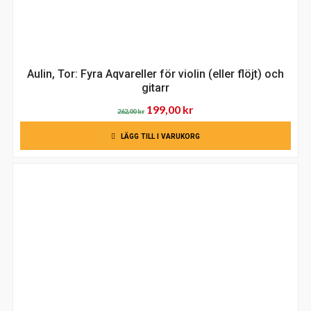
Aulin, Tor: Fyra Aqvareller för violin (eller flöjt) och
gitarr
Det
Det
199,00
kr
262,00
kr
ursprungliga
nuvarande
LÄGG TILL I VARUKORG
priset
priset
var:
är:
262,00 kr.
199,00 kr.