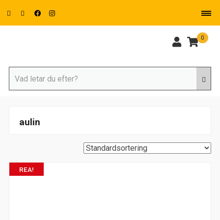
0
aulin
REA!