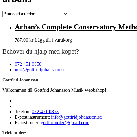
Arban’s Complete Conservatory Metho
787,00
kr
Lägg till i varukorg
Behöver du hjälp med köpet?
072 451 0858
info@gottfridjohansson.se
Gottfrid Johansson
Välkommen till Gottfrid Johansson Musik webbshop!
Telefon:
072 451 0858
E-post instrument:
info@gottfridjohansson.se
E-post noter:
gottfridnoter@gmail.com
Telefontider: