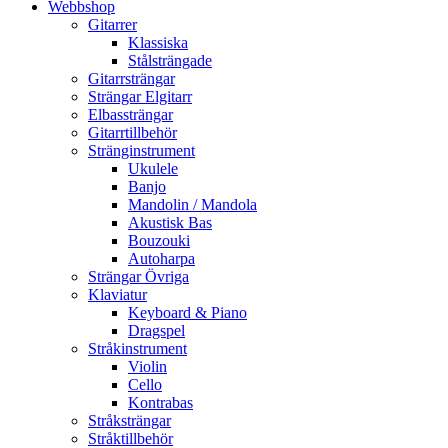
Webbshop
Gitarrer
Klassiska
Stålsträngade
Gitarrsträngar
Strängar Elgitarr
Elbassträngar
Gitarrtillbehör
Stränginstrument
Ukulele
Banjo
Mandolin / Mandola
Akustisk Bas
Bouzouki
Autoharpa
Strängar Övriga
Klaviatur
Keyboard & Piano
Dragspel
Stråkinstrument
Violin
Cello
Kontrabas
Stråksträngar
Stråktillbehör