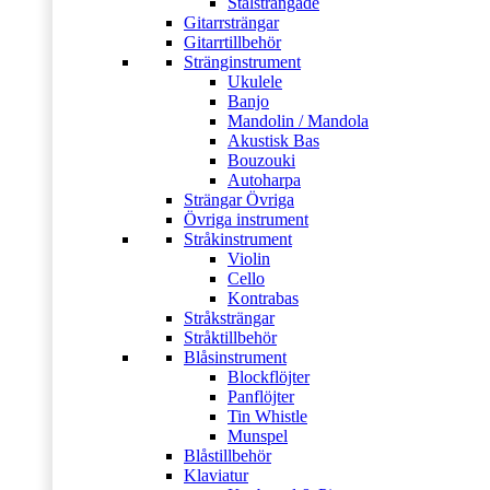
Stålsträngade
Gitarrsträngar
Gitarrtillbehör
Stränginstrument
Ukulele
Banjo
Mandolin / Mandola
Akustisk Bas
Bouzouki
Autoharpa
Strängar Övriga
Övriga instrument
Stråkinstrument
Violin
Cello
Kontrabas
Stråksträngar
Stråktillbehör
Blåsinstrument
Blockflöjter
Panflöjter
Tin Whistle
Munspel
Blåstillbehör
Klaviatur