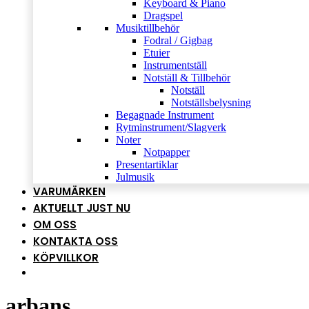
Keyboard & Piano
Dragspel
Musiktillbehör
Fodral / Gigbag
Etuier
Instrumentställ
Notställ & Tillbehör
Notställ
Notställsbelysning
Begagnade Instrument
Rytminstrument/Slagverk
Noter
Notpapper
Presentartiklar
Julmusik
VARUMÄRKEN
AKTUELLT JUST NU
OM OSS
KONTAKTA OSS
KÖPVILLKOR
arbans