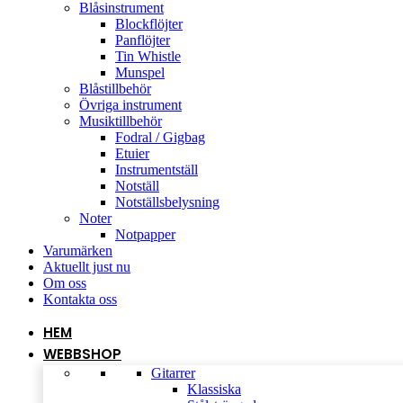
Blåsinstrument
Blockflöjter
Panflöjter
Tin Whistle
Munspel
Blåstillbehör
Övriga instrument
Musiktillbehör
Fodral / Gigbag
Etuier
Instrumentställ
Notställ
Notställsbelysning
Noter
Notpapper
Varumärken
Aktuellt just nu
Om oss
Kontakta oss
HEM
WEBBSHOP
Gitarrer
Klassiska