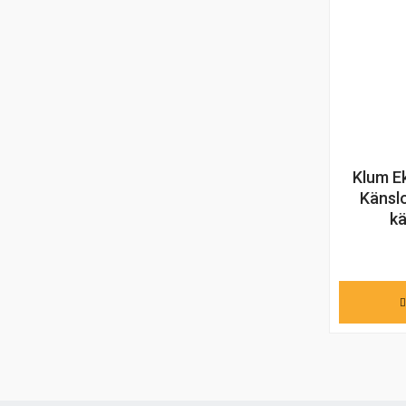
Klum Ek
Känslo
kä