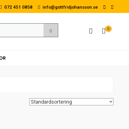
072 451 0858
info@gottfridjohansson.se
0
KOR