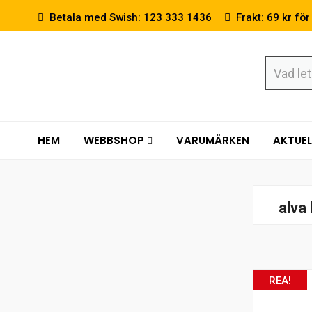
Betala med Swish: 123 333 1436
Frakt: 69 kr för
HEM
WEBBSHOP
VARUMÄRKEN
AKTUEL
alva
REA!