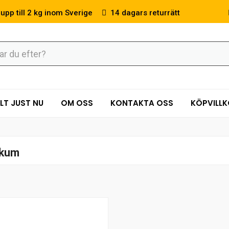
 upp till 2 kg inom Sverige
14 dagars returrätt
LT JUST NU
OM OSS
KONTAKTA OSS
KÖPVILL
 kum