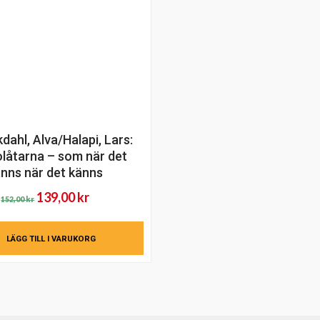
dahl, Alva/Halapi, Lars:
låtarna – som när det
nns när det känns
Det
Det
139,00
kr
152,00
kr
ursprungliga
nuvarande
priset
priset
LÄGG TILL I VARUKORG
var:
är:
152,00 kr.
139,00 kr.