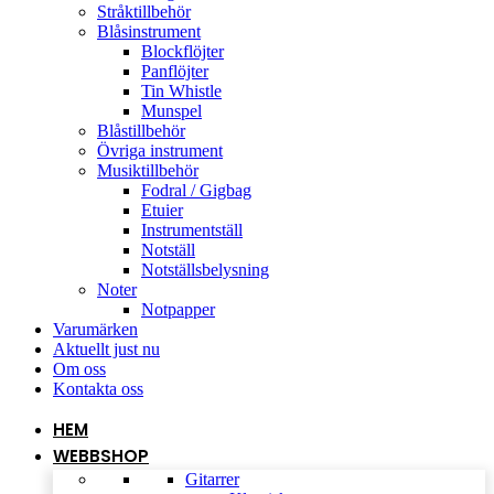
Stråktillbehör
Blåsinstrument
Blockflöjter
Panflöjter
Tin Whistle
Munspel
Blåstillbehör
Övriga instrument
Musiktillbehör
Fodral / Gigbag
Etuier
Instrumentställ
Notställ
Notställsbelysning
Noter
Notpapper
Varumärken
Aktuellt just nu
Om oss
Kontakta oss
HEM
WEBBSHOP
Gitarrer