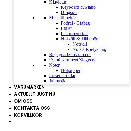
Klaviatur
Keyboard & Piano
Dragspel
Musiktillbehör
Fodral / Gigbag
Etuier
Instrumentställ
Notställ & Tillbehör
Notställ
Notställsbelysning
Begagnade Instrument
Rytminstrument/Slagverk
Noter
Notpapper
Presentartiklar
Julmusik
VARUMÄRKEN
AKTUELLT JUST NU
OM OSS
KONTAKTA OSS
KÖPVILLKOR