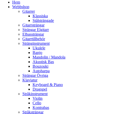
Hem
Webbshop
Gitarrer
Klassiska
Stålsträngade
Gitarrsträngar
Strängar Elgitarr
Elbassträngar
Gitarrtillbehör
Stränginstrument
Ukulele
Banjo
Mandolin / Mandola
Akustisk Bas
Bouzouki
Autoharpa
Strängar Övriga
Klaviatur
Keyboard & Piano
Dragspel
Stråkinstrument
Violin
Cello
Kontrabas
Stråksträngar