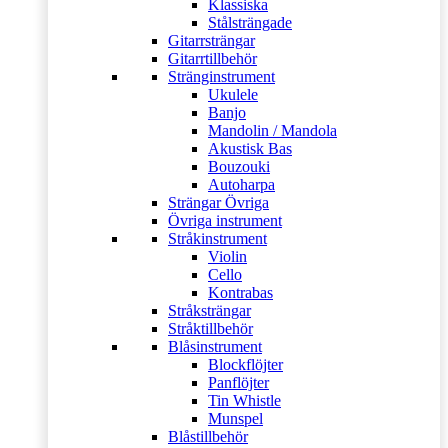
Klassiska
Stålsträngade
Gitarrsträngar
Gitarrtillbehör
Stränginstrument
Ukulele
Banjo
Mandolin / Mandola
Akustisk Bas
Bouzouki
Autoharpa
Strängar Övriga
Övriga instrument
Stråkinstrument
Violin
Cello
Kontrabas
Stråksträngar
Stråktillbehör
Blåsinstrument
Blockflöjter
Panflöjter
Tin Whistle
Munspel
Blåstillbehör