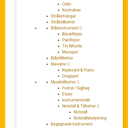
Cello
Kontrabas
Stråksträngar
Stråktillbehör
Stämgaffel 10,5cm
Blåsinstrument
111,00
kr
Blockflöjter
LÄGG TILL I VARUKORG
Panflöjter
Tin Whistle
Munspel
Blåstillbehör
Klaviatur
Keyboard & Piano
Dragspel
Musiktillbehör
Fodral / Gigbag
Etuier
Instrumentställ
Notställ & Tillbehör
Stämgaffel 12cm Octagonal
Notställ
Notställsbelysning
169,00
kr
Begagnade Instrument
LÄGG TILL I VARUKORG