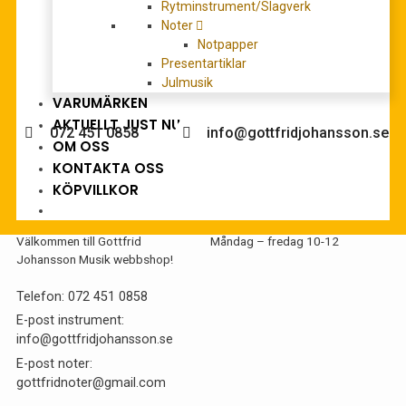
Rytminstrument/Slagverk
Noter
Notpapper
Presentartiklar
Julmusik
Behöver du hjälp med köpet?
VARUMÄRKEN
AKTUELLT JUST NU
072 451 0858
info@gottfridjohansson.se
OM OSS
KONTAKTA OSS
KÖPVILLKOR
Gottfrid Johansson
Telefontider:
Välkommen till Gottfrid
Måndag – fredag 10-12
Johansson Musik webbshop!
Telefon:
072 451 0858
E-post instrument:
info@gottfridjohansson.se
E-post noter:
gottfridnoter@gmail.com