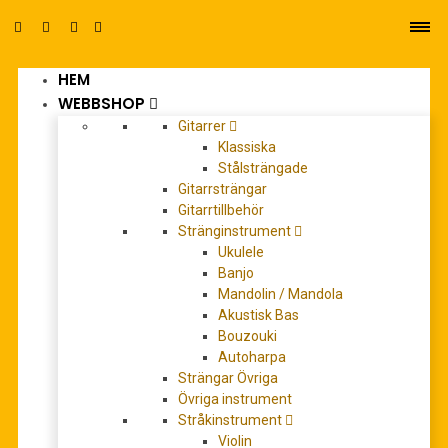
HEM
0
WEBBSHOP
Gitarrer
Klassiska
Stålsträngade
Gitarrsträngar
Gitarrtillbehör
Stränginstrument
440 hrz
Ukulele
Banjo
Mandolin / Mandola
Akustisk Bas
Bouzouki
Autoharpa
Strängar Övriga
Övriga instrument
Stråkinstrument
Violin