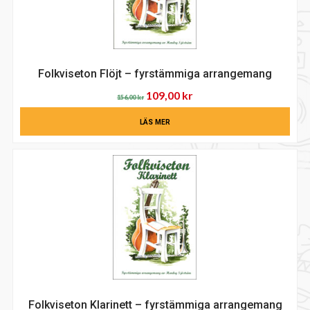
Folkviseton Flöjt – fyrstämmiga arrangemang
Det
Det
109,00
kr
156,00
kr
ursprungliga
nuvarande
LÄS MER
priset
priset
var:
är:
156,00 kr.
109,00 kr.
Folkviseton Klarinett – fyrstämmiga arrangemang