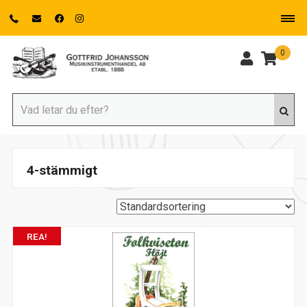
0
4-stämmigt
REA!