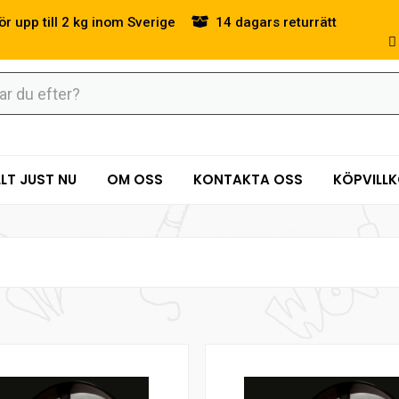
ör upp till 2 kg inom Sverige
14 dagars returrätt
LT JUST NU
OM OSS
KONTAKTA OSS
KÖPVILL