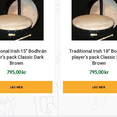
ional Irish 15″ Bodhrán
Traditional Irish 18″ B
r’s pack Classic Dark
player’s pack Classic
Brown
Brown
795,00
kr
795,00
kr
LÄS MER
LÄS MER