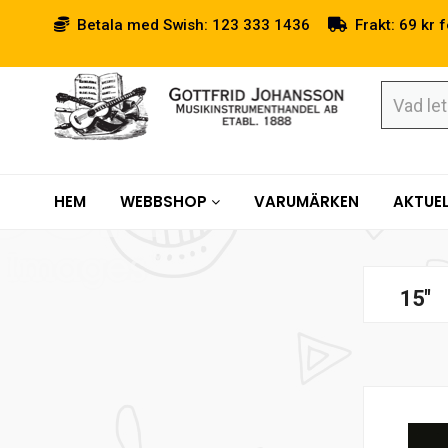
Betala med Swish: 123 333 1436
Frakt: 69 kr f
HEM
WEBBSHOP
VARUMÄRKEN
AKTUEL
15"