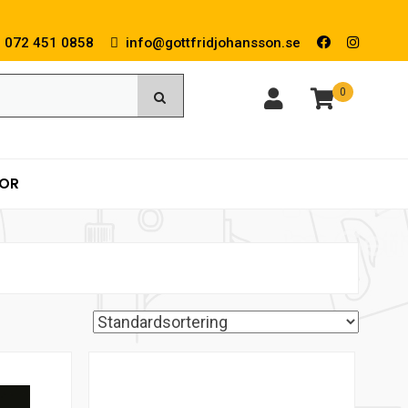
072 451 0858
info@gottfridjohansson.se
0
KOR