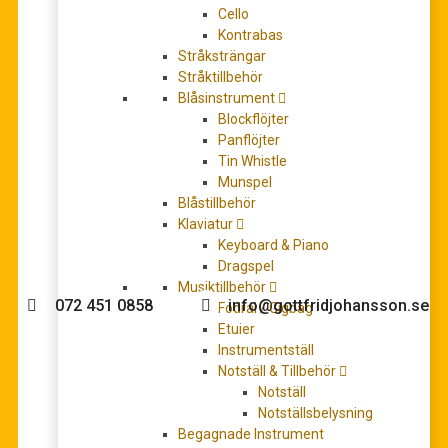
Cello
Kontrabas
Stråksträngar
Stråktillbehör
GEWA Piano bench Deluxe black high gloss
Blåsinstrument
Pianobänk/Pianostol
Blockflöjter
1.595,00
kr
Panflöjter
LÄS MER
Tin Whistle
Munspel
Blåstillbehör
Klaviatur
Keyboard & Piano
Behöver du hjälp med köpet?
Dragspel
Musiktillbehör
072 451 0858
info@gottfridjohansson.se
Fodral / Gigbag
Etuier
Instrumentställ
Notställ & Tillbehör
Gottfrid Johansson
Telefontider:
Notställ
Notställsbelysning
Välkommen till Gottfrid
Måndag – fredag 10-12
Begagnade Instrument
Johansson Musik webbshop!