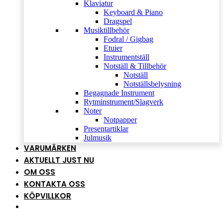
Klaviatur
Keyboard & Piano
Dragspel
Musiktillbehör
Fodral / Gigbag
Etuier
Instrumentställ
Notställ & Tillbehör
Notställ
Notställsbelysning
Begagnade Instrument
Rytminstrument/Slagverk
Noter
Notpapper
Presentartiklar
Julmusik
VARUMÄRKEN
AKTUELLT JUST NU
OM OSS
KONTAKTA OSS
KÖPVILLKOR