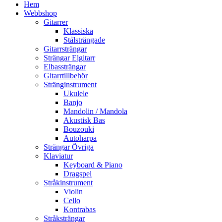
Hem
Webbshop
Gitarrer
Klassiska
Stålsträngade
Gitarrsträngar
Strängar Elgitarr
Elbassträngar
Gitarrtillbehör
Stränginstrument
Ukulele
Banjo
Mandolin / Mandola
Akustisk Bas
Bouzouki
Autoharpa
Strängar Övriga
Klaviatur
Keyboard & Piano
Dragspel
Stråkinstrument
Violin
Cello
Kontrabas
Stråksträngar