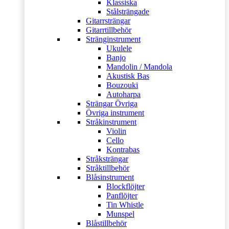
Klassiska
Stålsträngade
Gitarrsträngar
Gitarrtillbehör
Stränginstrument
Ukulele
Banjo
Mandolin / Mandola
Akustisk Bas
Bouzouki
Autoharpa
Strängar Övriga
Övriga instrument
Stråkinstrument
Violin
Cello
Kontrabas
Stråksträngar
Stråktillbehör
Blåsinstrument
Blockflöjter
Panflöjter
Tin Whistle
Munspel
Blåstillbehör