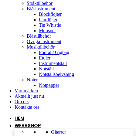
Stråktillbehör
Blåsinstrument
Blockflöjter
Panflöjter
Tin Whistle
Munspel
Blåstillbehör
Övriga instrument
Musiktillbehör
Fodral / Gigbag
Etuier
Instrumentställ
Notställ
Notställsbelysning
Noter
Notpapper
Varumärken
Aktuellt just nu
Om oss
Kontakta oss
HEM
WEBBSHOP
Gitarrer