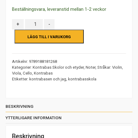
Beställningsvara, leveranstid mellan 1-2 veckor
Antal
+
-
LÄGG TILL I VARUKORG
Artikelnr:
9789188181268
Kategorier:
Kontrabas Skolor och etyder
,
Noter
,
Stråkar: Violin,
Viola, Cello, Kontrabas
Etiketter:
kontrabasen och jag
,
kontrabasskola
BESKRIVNING
YTTERLIGARE INFORMATION
Beskrivning