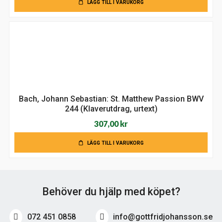
LÄGG TILL I VARUKORG
Bach, Johann Sebastian: St. Matthew Passion BWV
244 (Klaverutdrag, urtext)
307,00
kr
LÄGG TILL I VARUKORG
Behöver du hjälp med köpet?
072 451 0858
info@gottfridjohansson.se