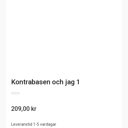
Kontrabasen och jag 1
0
out
209,00
kr
of
5
Leveranstid 1-5 vardagar