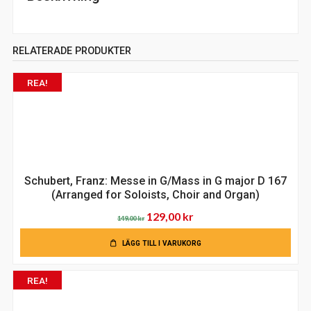
RELATERADE PRODUKTER
REA!
Schubert, Franz: Messe in G/Mass in G major D 167
(Arranged for Soloists, Choir and Organ)
Det
Det
129,00
kr
149,00
kr
ursprungliga
nuvarande
LÄGG TILL I VARUKORG
priset
priset
var:
är:
REA!
149,00 kr.
129,00 kr.