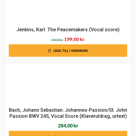
Jenkins, Karl: The Peacemakers (Vocal score)
Det
Det
199,00
kr
330,00
kr
ursprungliga
nuvarande
LÄGG TILL I VARUKORG
priset
priset
var:
är:
330,00 kr.
199,00 kr.
Bach, Johann Sebastian: Johannes-Passion/St. John
Passion BWV 245, Vocal Score (Klaverutdrag, urtext)
284,00
kr