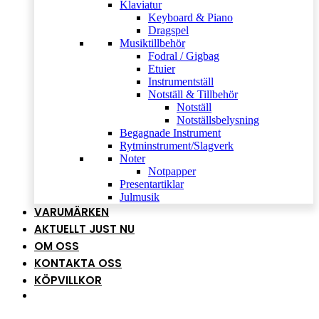
Klaviatur
Keyboard & Piano
Dragspel
Musiktillbehör
Fodral / Gigbag
Etuier
Instrumentställ
Notställ & Tillbehör
Notställ
Notställsbelysning
Begagnade Instrument
Rytminstrument/Slagverk
Noter
Notpapper
Presentartiklar
Julmusik
VARUMÄRKEN
AKTUELLT JUST NU
OM OSS
KONTAKTA OSS
KÖPVILLKOR