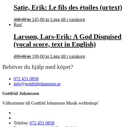
priset
priset
var:
är:
Satie, Erik: Le fils des étoiles (urtext)
330,00 kr.
199,00 kr.
Det
Det
308,00
kr
245,00
kr
Lägg till i varukorg
ursprungliga
nuvarande
Rea!
priset
priset
var:
är:
Larsson, Lars-Erik: A God Disguised
308,00 kr.
245,00 kr.
(vocal score, text in English)
Det
Det
299,00
kr
199,00
kr
Lägg till i varukorg
ursprungliga
nuvarande
Behöver du hjälp med köpet?
priset
priset
var:
är:
299,00 kr.
199,00 kr.
072 451 0858
info@gottfridjohansson.se
Gottfrid Johansson
Välkommen till Gottfrid Johansson Musik webbshop!
Telefon:
072 451 0858