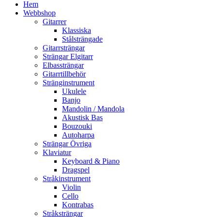
Hem
Webbshop
Gitarrer
Klassiska
Stålsträngade
Gitarrsträngar
Strängar Elgitarr
Elbassträngar
Gitarrtillbehör
Stränginstrument
Ukulele
Banjo
Mandolin / Mandola
Akustisk Bas
Bouzouki
Autoharpa
Strängar Övriga
Klaviatur
Keyboard & Piano
Dragspel
Stråkinstrument
Violin
Cello
Kontrabas
Stråksträngar