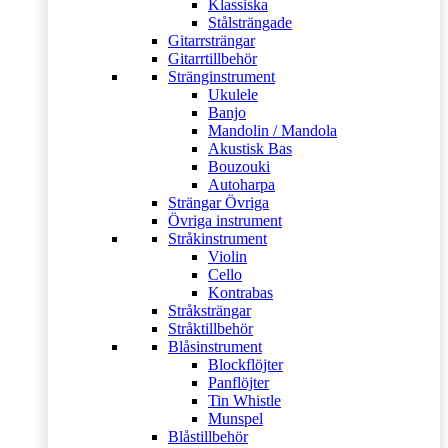
Klassiska
Stålsträngade
Gitarrsträngar
Gitarrtillbehör
Stränginstrument
Ukulele
Banjo
Mandolin / Mandola
Akustisk Bas
Bouzouki
Autoharpa
Strängar Övriga
Övriga instrument
Stråkinstrument
Violin
Cello
Kontrabas
Stråksträngar
Stråktillbehör
Blåsinstrument
Blockflöjter
Panflöjter
Tin Whistle
Munspel
Blåstillbehör