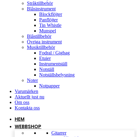
Stråktillbehör
Blåsinstrument
Blockflöjter
Panflöjter
Tin Whistle
Munspel
Blåstillbehör
Övriga instrument
Musiktillbehör
Fodral / Gigbag
Etuier
Instrumentställ
Notställ
Notställsbelysning
Noter
Notpapper
Varumärken
Aktuellt just nu
Om oss
Kontakta oss
HEM
WEBBSHOP
Gitarrer