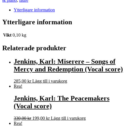
& piano
,
faure
Ytterligare information
Ytterligare information
Vikt
0,10 kg
Relaterade produkter
Jenkins, Karl: Miserere – Songs of
Mercy and Redemption (Vocal score)
285,00
kr
Lägg till i varukorg
Rea!
Jenkins, Karl: The Peacemakers
(Vocal score)
Det
Det
330,00
kr
199,00
kr
Lägg till i varukorg
ursprungliga
nuvarande
Rea!