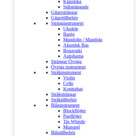
Klassiska
Stålsträngade
Gitarrsträngar
Gitarrtillbehör
Stränginstrument
Ukulele
Banjo
Mandolin / Mandola
Akustisk Bas
Bouzouki
Autoharpa
Strängar Övriga
Övriga instrument
Stråkinstrument
Violin
Cello
Kontrabas
Stråksträngar
Stråktillbehör
Blåsinstrument
Blockflöjter
Panflöjter
Tin Whistle
Munspel
Blåstillbehör