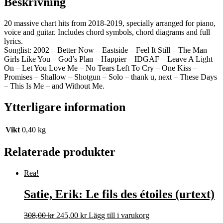
Beskrivning
20 massive chart hits from 2018-2019, specially arranged for piano,
voice and guitar. Includes chord symbols, chord diagrams and full
lyrics.
Songlist: 2002 – Better Now – Eastside – Feel It Still – The Man
Girls Like You – God’s Plan – Happier – IDGAF – Leave A Light
On – Let You Love Me – No Tears Left To Cry – One Kiss –
Promises – Shallow – Shotgun – Solo – thank u, next – These Days
– This Is Me – and Without Me.
Ytterligare information
Vikt
0,40 kg
Relaterade produkter
Rea!
Satie, Erik: Le fils des étoiles (urtext)
Det
Det
308,00
kr
245,00
kr
Lägg till i varukorg