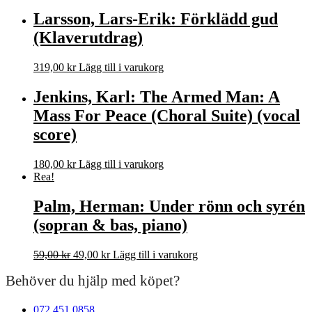
ursprungliga
nuvarande
priset
priset
Larsson, Lars-Erik: Förklädd gud
var:
är:
(Klaverutdrag)
308,00 kr.
245,00 kr.
319,00
kr
Lägg till i varukorg
Jenkins, Karl: The Armed Man: A
Mass For Peace (Choral Suite) (vocal
score)
180,00
kr
Lägg till i varukorg
Rea!
Palm, Herman: Under rönn och syrén
(sopran & bas, piano)
Det
Det
59,00
kr
49,00
kr
Lägg till i varukorg
ursprungliga
nuvarande
Behöver du hjälp med köpet?
priset
priset
var:
är:
59,00 kr.
49,00 kr.
072 451 0858