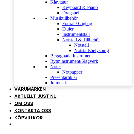
Klaviatur
Keyboard & Piano
Dragspel
Musiktillbehör
Fodral / Gigbag
Etuier
Instrumentställ
Notställ & Tillbehör
Notställ
Notställsbelysning
Begagnade Instrument
Rytminstrument/Slagverk
Noter
Notpapper
Presentartiklar
Julmusik
VARUMÄRKEN
AKTUELLT JUST NU
OM OSS
KONTAKTA OSS
KÖPVILLKOR