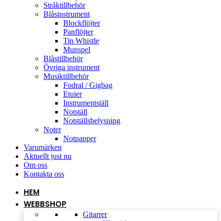
Stråktillbehör
Blåsinstrument
Blockflöjter
Panflöjter
Tin Whistle
Munspel
Blåstillbehör
Övriga instrument
Musiktillbehör
Fodral / Gigbag
Etuier
Instrumentställ
Notställ
Notställsbelysning
Noter
Notpapper
Varumärken
Aktuellt just nu
Om oss
Kontakta oss
HEM
WEBBSHOP
Gitarrer