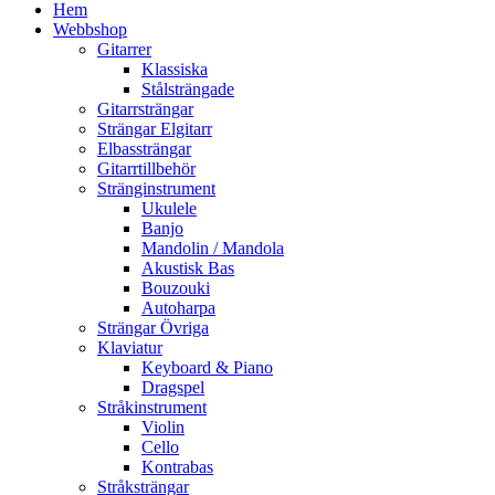
Hem
Webbshop
Gitarrer
Klassiska
Stålsträngade
Gitarrsträngar
Strängar Elgitarr
Elbassträngar
Gitarrtillbehör
Stränginstrument
Ukulele
Banjo
Mandolin / Mandola
Akustisk Bas
Bouzouki
Autoharpa
Strängar Övriga
Klaviatur
Keyboard & Piano
Dragspel
Stråkinstrument
Violin
Cello
Kontrabas
Stråksträngar