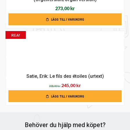
273,00
kr
LÄGG TILL I VARUKORG
REA!
Satie, Erik: Le fils des étoiles (urtext)
Det
Det
245,00
kr
308,00
kr
ursprungliga
nuvarande
LÄGG TILL I VARUKORG
priset
priset
var:
är:
308,00 kr.
245,00 kr.
Behöver du hjälp med köpet?