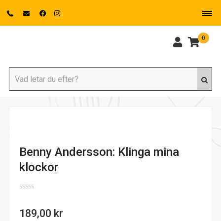
0
Benny Andersson: Klinga mina
klockor
0
out
189,00
kr
of