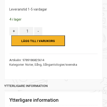
5
Leveranstid 1-5 vardagar
4 i lager
Antal
+
-
LÄGG TILL I VARUKORG
Artikelnr:
9789186825614
Kategorier:
Noter
,
Sång
,
Sångantologier/svenska
YTTERLIGARE INFORMATION
Ytterligare information