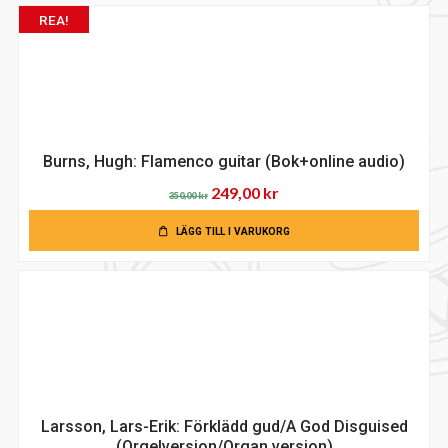
REA!
Burns, Hugh: Flamenco guitar (Bok+online audio)
Det
Det
249,00
kr
350,00
kr
ursprungliga
nuvarande
LÄGG TILL I VARUKORG
priset
priset
var:
är:
350,00 kr.
249,00 kr.
Larsson, Lars-Erik: Förklädd gud/A God Disguised
(Orgelversion/Organ version)