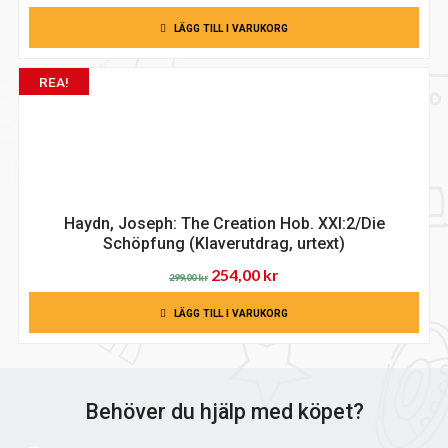
ursprungliga
nuvarande
LÄGG TILL I VARUKORG
priset
priset
var:
är:
REA!
299,00 kr.
199,00 kr.
Haydn, Joseph: The Creation Hob. XXI:2/Die
Schöpfung (Klaverutdrag, urtext)
Det
Det
254,00
kr
299,00
kr
ursprungliga
nuvarande
LÄGG TILL I VARUKORG
priset
priset
var:
är:
299,00 kr.
254,00 kr.
Behöver du hjälp med köpet?