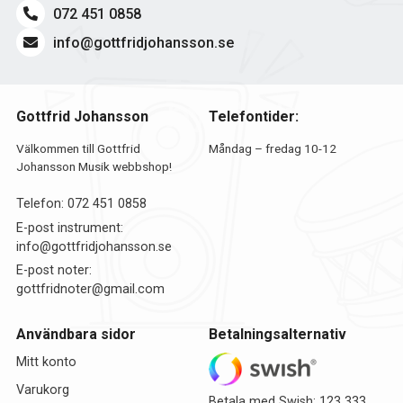
072 451 0858
info@gottfridjohansson.se
Gottfrid Johansson
Telefontider:
Välkommen till Gottfrid
Måndag – fredag 10-12
Johansson Musik webbshop!
Telefon:
072 451 0858
E-post instrument:
info@gottfridjohansson.se
E-post noter:
gottfridnoter@gmail.com
Användbara sidor
Betalningsalternativ
Mitt konto
Varukorg
Betala med Swish: 123 333