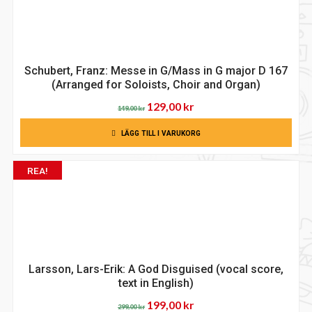
Schubert, Franz: Messe in G/Mass in G major D 167
(Arranged for Soloists, Choir and Organ)
Det
Det
129,00
kr
149,00
kr
ursprungliga
nuvarande
LÄGG TILL I VARUKORG
priset
priset
var:
är:
REA!
149,00 kr.
129,00 kr.
Larsson, Lars-Erik: A God Disguised (vocal score,
text in English)
Det
Det
199,00
kr
299,00
kr