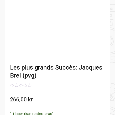
Les plus grands Succès: Jacques
Brel (pvg)
0
out
266,00
kr
of
5
1 i lager (kan restnoteras)