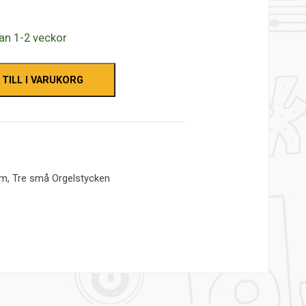
lan 1-2 veckor
 TILL I VARUKORG
um
,
Tre små Orgelstycken