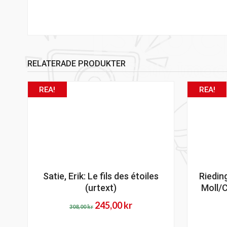
RELATERADE PRODUKTER
REA!
REA!
Satie, Erik: Le fils des étoiles
Riedin
(urtext)
Moll/C
Det
Det
245,00
kr
308,00
kr
ursprungliga
nuvarande