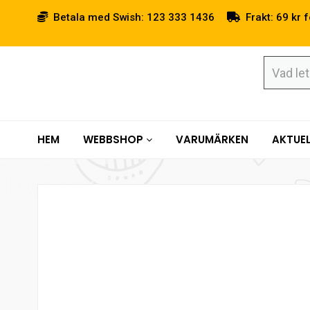
Betala med Swish: 123 333 1436
Frakt: 69 kr f
HEM
WEBBSHOP
VARUMÄRKEN
AKTUEL