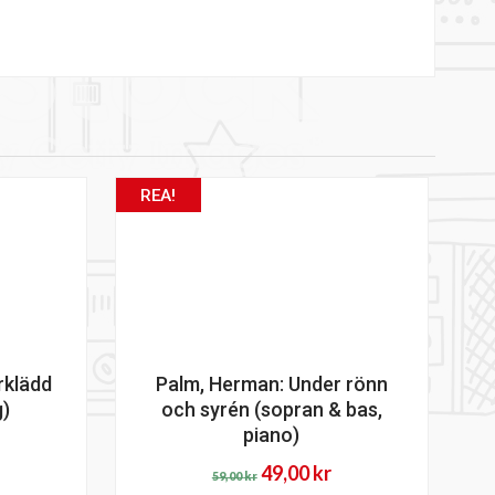
REA!
rklädd
Palm, Herman: Under rönn
g)
och syrén (sopran & bas,
piano)
Det
Det
49,00
kr
59,00
kr