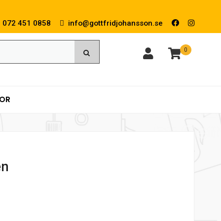
072 451 0858
info@gottfridjohansson.se
0
KOR
en