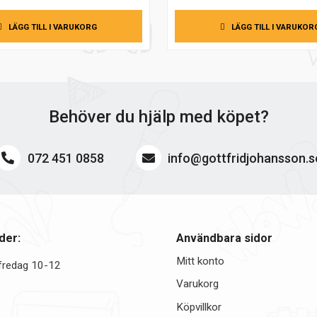
ursprungliga
nuvarande
priset
priset
LÄGG TILL I VARUKORG
LÄGG TILL I VARUKOR
var:
är:
138,00 kr.
99,00 kr.
Behöver du hjälp med köpet?
072 451 0858
info@gottfridjohansson.s
der:
Användbara sidor
Mitt konto
fredag 10-12
Varukorg
Köpvillkor