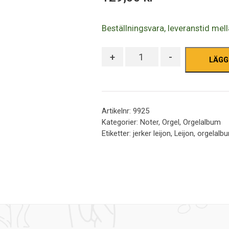
5
Beställningsvara, leveranstid mel
Antal
+
-
LÄGG
Artikelnr:
9925
Kategorier:
Noter
,
Orgel
,
Orgelalbum
Etiketter:
jerker leijon
,
Leijon
,
orgelalb