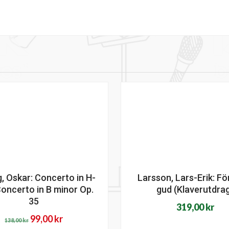
g, Oskar: Concerto in H-
Larsson, Lars-Erik: Fö
oncerto in B minor Op.
gud (Klaverutdra
35
319,00
kr
Det
Det
99,00
kr
138,00
kr