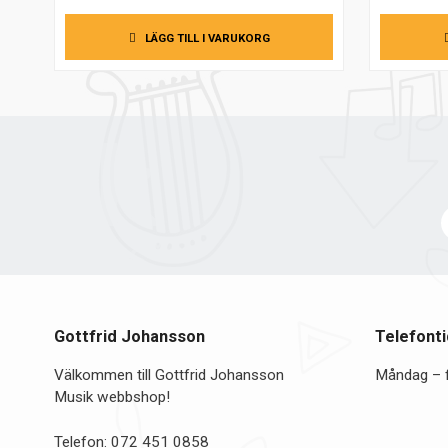
priset
priset
var:
är:
LÄGG TILL I VARUKORG
308,00 kr.
245,00 kr.
Gottfrid Johansson
Telefonti
Välkommen till Gottfrid Johansson
Måndag – 
Musik webbshop!
Telefon:
072 451 0858