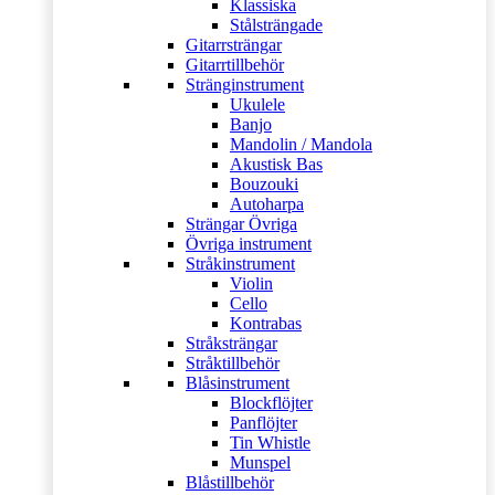
Klassiska
Stålsträngade
Gitarrsträngar
Gitarrtillbehör
Stränginstrument
Ukulele
Banjo
Mandolin / Mandola
Akustisk Bas
Bouzouki
Autoharpa
Strängar Övriga
Övriga instrument
Stråkinstrument
Violin
Cello
Kontrabas
Stråksträngar
Stråktillbehör
Blåsinstrument
Blockflöjter
Panflöjter
Tin Whistle
Munspel
Blåstillbehör