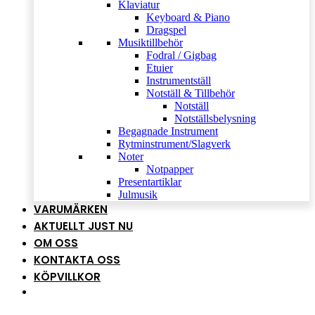
Klaviatur
Keyboard & Piano
Dragspel
Musiktillbehör
Fodral / Gigbag
Etuier
Instrumentställ
Notställ & Tillbehör
Notställ
Notställsbelysning
Begagnade Instrument
Rytminstrument/Slagverk
Noter
Notpapper
Presentartiklar
Julmusik
VARUMÄRKEN
AKTUELLT JUST NU
OM OSS
KONTAKTA OSS
KÖPVILLKOR