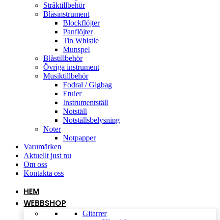
Stråktillbehör
Blåsinstrument
Blockflöjter
Panflöjter
Tin Whistle
Munspel
Blåstillbehör
Övriga instrument
Musiktillbehör
Fodral / Gigbag
Etuier
Instrumentställ
Notställ
Notställsbelysning
Noter
Notpapper
Varumärken
Aktuellt just nu
Om oss
Kontakta oss
HEM
WEBBSHOP
Gitarrer