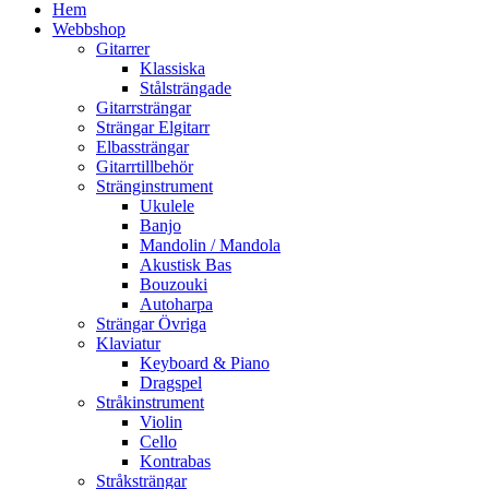
Hem
Webbshop
Gitarrer
Klassiska
Stålsträngade
Gitarrsträngar
Strängar Elgitarr
Elbassträngar
Gitarrtillbehör
Stränginstrument
Ukulele
Banjo
Mandolin / Mandola
Akustisk Bas
Bouzouki
Autoharpa
Strängar Övriga
Klaviatur
Keyboard & Piano
Dragspel
Stråkinstrument
Violin
Cello
Kontrabas
Stråksträngar