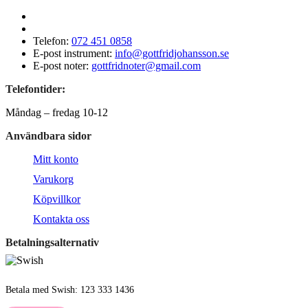
Telefon:
072 451 0858
E-post instrument:
info@gottfridjohansson.se
E-post noter:
gottfridnoter@gmail.com
Telefontider:
Måndag – fredag 10-12
Användbara sidor
Mitt konto
Varukorg
Köpvillkor
Kontakta oss
Betalningsalternativ
Betala med Swish: 123 333 1436