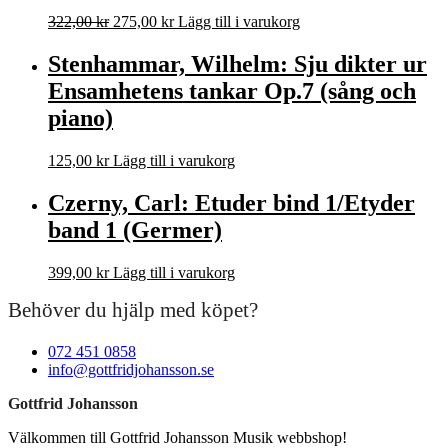
Det
Det
322,00
kr
275,00
kr
Lägg till i varukorg
ursprungliga
nuvarande
priset
priset
Stenhammar, Wilhelm: Sju dikter ur
var:
är:
Ensamhetens tankar Op.7 (sång och
322,00 kr.
275,00 kr.
piano)
125,00
kr
Lägg till i varukorg
Czerny, Carl: Etuder bind 1/Etyder
band 1 (Germer)
399,00
kr
Lägg till i varukorg
Behöver du hjälp med köpet?
072 451 0858
info@gottfridjohansson.se
Gottfrid Johansson
Välkommen till Gottfrid Johansson Musik webbshop!