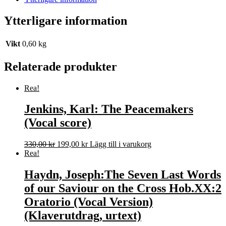
Ytterligare information
Vikt
0,60 kg
Relaterade produkter
Rea!
Jenkins, Karl: The Peacemakers
(Vocal score)
Det
Det
330,00
kr
199,00
kr
Lägg till i varukorg
ursprungliga
nuvarande
Rea!
priset
priset
var:
är:
Haydn, Joseph:The Seven Last Words
330,00 kr.
199,00 kr.
of our Saviour on the Cross Hob.XX:2
Oratorio (Vocal Version)
(Klaverutdrag, urtext)