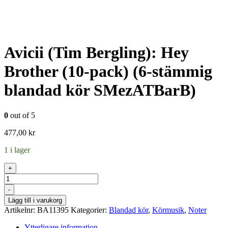
Avicii (Tim Bergling): Hey
Brother (10-pack) (6-stämmig
blandad kör SMezATBarB)
0
out of 5
477,00
kr
1 i lager
+
Antal
-
Lägg till i varukorg
Artikelnr:
BA11395
Kategorier:
Blandad kör
,
Körmusik
,
Noter
Ytterligare information