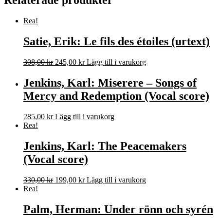
Relaterade produkter
Rea!
Satie, Erik: Le fils des étoiles (urtext)
Det
Det
308,00
kr
245,00
kr
Lägg till i varukorg
ursprungliga
nuvarande
priset
priset
Jenkins, Karl: Miserere – Songs of
var:
är:
Mercy and Redemption (Vocal score)
308,00 kr.
245,00 kr.
285,00
kr
Lägg till i varukorg
Rea!
Jenkins, Karl: The Peacemakers
(Vocal score)
Det
Det
330,00
kr
199,00
kr
Lägg till i varukorg
ursprungliga
nuvarande
Rea!
priset
priset
var:
är:
Palm, Herman: Under rönn och syrén
330,00 kr.
199,00 kr.