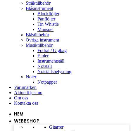
Stråktillbehör
Blåsinstrument
Blockflöjter
Panflöjter
Tin Whistle
Munspel
Blåstillbehör
Övriga instrument
Musiktillbehör
Fodral / Gigbag
Etuier
Instrumentställ
Notställ
Notställsbelysning
Noter
Notpapper
Varumärken
Aktuellt just nu
Om oss
Kontakta oss
HEM
WEBBSHOP
Gitarrer