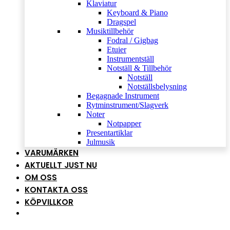
Klaviatur
Keyboard & Piano
Dragspel
Musiktillbehör
Fodral / Gigbag
Etuier
Instrumentställ
Notställ & Tillbehör
Notställ
Notställsbelysning
Begagnade Instrument
Rytminstrument/Slagverk
Noter
Notpapper
Presentartiklar
Julmusik
VARUMÄRKEN
AKTUELLT JUST NU
OM OSS
KONTAKTA OSS
KÖPVILLKOR