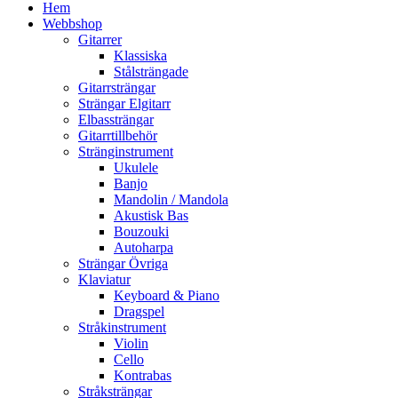
Hem
Webbshop
Gitarrer
Klassiska
Stålsträngade
Gitarrsträngar
Strängar Elgitarr
Elbassträngar
Gitarrtillbehör
Stränginstrument
Ukulele
Banjo
Mandolin / Mandola
Akustisk Bas
Bouzouki
Autoharpa
Strängar Övriga
Klaviatur
Keyboard & Piano
Dragspel
Stråkinstrument
Violin
Cello
Kontrabas
Stråksträngar