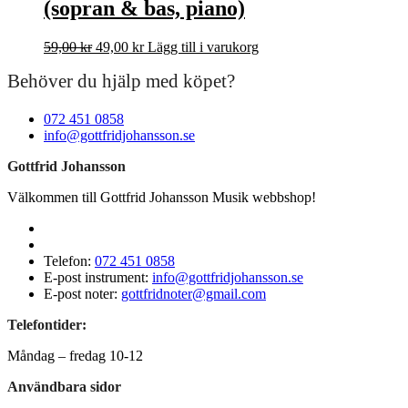
(sopran & bas, piano)
Det
Det
59,00
kr
49,00
kr
Lägg till i varukorg
ursprungliga
nuvarande
Behöver du hjälp med köpet?
priset
priset
var:
är:
59,00 kr.
49,00 kr.
072 451 0858
info@gottfridjohansson.se
Gottfrid Johansson
Välkommen till Gottfrid Johansson Musik webbshop!
Telefon:
072 451 0858
E-post instrument:
info@gottfridjohansson.se
E-post noter:
gottfridnoter@gmail.com
Telefontider:
Måndag – fredag 10-12
Användbara sidor