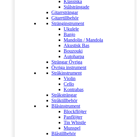
Klassiska
Stålsträngade
Gitarrsträngar
Gitarrtillbehör
Stränginstrument
Ukulele
Banjo
Mandolin / Mandola
Akustisk Bas
Bouzouki
Autoharpa
Strängar Övriga
Övriga instrument
Stråkinstrument
Violin
Cello
Kontrabas
Stråksträngar
Stråktillbehör
Blåsinstrument
Blockflöjter
Panflöjter
Tin Whistle
Munspel
Blåstillbehör