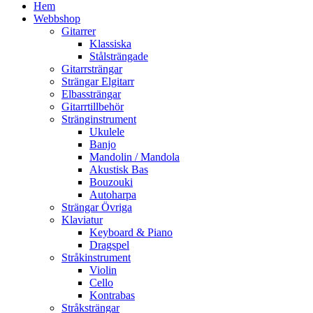
Hem
Webbshop
Gitarrer
Klassiska
Stålsträngade
Gitarrsträngar
Strängar Elgitarr
Elbassträngar
Gitarrtillbehör
Stränginstrument
Ukulele
Banjo
Mandolin / Mandola
Akustisk Bas
Bouzouki
Autoharpa
Strängar Övriga
Klaviatur
Keyboard & Piano
Dragspel
Stråkinstrument
Violin
Cello
Kontrabas
Stråksträngar