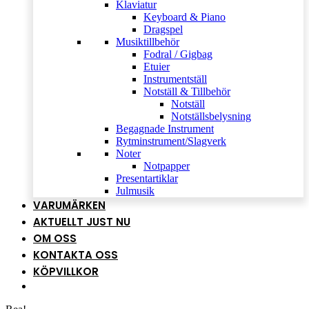
Klaviatur
Keyboard & Piano
Dragspel
Musiktillbehör
Fodral / Gigbag
Etuier
Instrumentställ
Notställ & Tillbehör
Notställ
Notställsbelysning
Begagnade Instrument
Rytminstrument/Slagverk
Noter
Notpapper
Presentartiklar
Julmusik
VARUMÄRKEN
AKTUELLT JUST NU
OM OSS
KONTAKTA OSS
KÖPVILLKOR