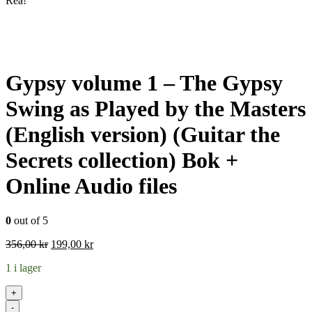
Rea!
Gypsy volume 1 – The Gypsy
Swing as Played by the Masters
(English version) (Guitar the
Secrets collection) Bok +
Online Audio files
0
out of 5
Det
Det
356,00
kr
199,00
kr
ursprungliga
nuvarande
1 i lager
priset
priset
var:
är:
+
356,00 kr.
199,00 kr.
-