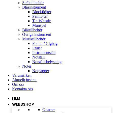
Stråktillbehör
Blåsinstrument
Blockflöjter
Panflöjter
Tin Whistle
Munspel
Blåstillbehör
Övriga instrument
Musiktillbehör
Fodral / Gigbag
Etuier
Instrumentställ
Notställ
Notställsbelysning
Noter
Notpapper
Varumärken
Aktuellt just nu
Om oss
Kontakta oss
HEM
WEBBSHOP
Gitarrer