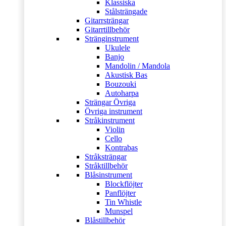
Klassiska
Stålsträngade
Gitarrsträngar
Gitarrtillbehör
Stränginstrument
Ukulele
Banjo
Mandolin / Mandola
Akustisk Bas
Bouzouki
Autoharpa
Strängar Övriga
Övriga instrument
Stråkinstrument
Violin
Cello
Kontrabas
Stråksträngar
Stråktillbehör
Blåsinstrument
Blockflöjter
Panflöjter
Tin Whistle
Munspel
Blåstillbehör