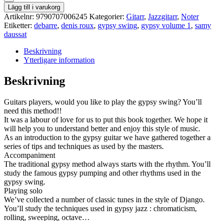
Lägg till i varukorg
Artikelnr:
9790707006245
Kategorier:
Gitarr
,
Jazzgitarr
,
Noter
Etiketter:
debarre
,
denis roux
,
gypsy swing
,
gypsy volume 1
,
samy
daussat
Beskrivning
Ytterligare information
Beskrivning
Guitars players, would you like to play the gypsy swing? You’ll
need this method!!
It was a labour of love for us to put this book together. We hope it
will help you to understand better and enjoy this style of music.
As an introduction to the gypsy guitar we have gathered together a
series of tips and techniques as used by the masters.
Accompaniment
The traditional gypsy method always starts with the rhythm. You’ll
study the famous gypsy pumping and other rhythms used in the
gypsy swing.
Playing solo
We’ve collected a number of classic tunes in the style of Django.
You’ll study the techniques used in gypsy jazz : chromaticism,
rolling, sweeping, octave…