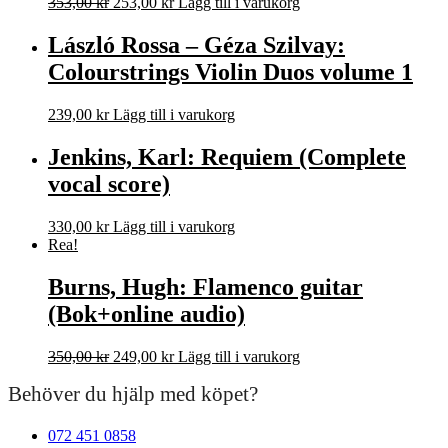
Det
Det
353,00
kr
253,00
kr
Lägg till i varukorg
ursprungliga
nuvarande
priset
priset
László Rossa – Géza Szilvay:
var:
är:
Colourstrings Violin Duos volume 1
353,00 kr.
253,00 kr.
239,00
kr
Lägg till i varukorg
Jenkins, Karl: Requiem (Complete
vocal score)
330,00
kr
Lägg till i varukorg
Rea!
Burns, Hugh: Flamenco guitar
(Bok+online audio)
Det
Det
350,00
kr
249,00
kr
Lägg till i varukorg
ursprungliga
nuvarande
Behöver du hjälp med köpet?
priset
priset
var:
är:
350,00 kr.
249,00 kr.
072 451 0858