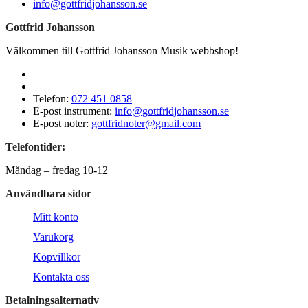
info@gottfridjohansson.se
Gottfrid Johansson
Välkommen till Gottfrid Johansson Musik webbshop!
Telefon:
072 451 0858
E-post instrument:
info@gottfridjohansson.se
E-post noter:
gottfridnoter@gmail.com
Telefontider:
Måndag – fredag 10-12
Användbara sidor
Mitt konto
Varukorg
Köpvillkor
Kontakta oss
Betalningsalternativ