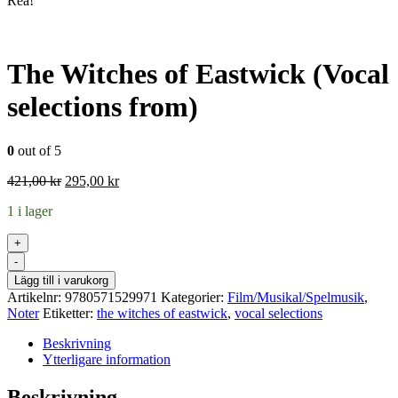
Rea!
The Witches of Eastwick (Vocal
selections from)
0
out of 5
Det
Det
421,00
kr
295,00
kr
ursprungliga
nuvarande
1 i lager
priset
priset
var:
är:
+
421,00 kr.
295,00 kr.
-
Lägg till i varukorg
Artikelnr:
9780571529971
Kategorier:
Film/Musikal/Spelmusik
,
Noter
Etiketter:
the witches of eastwick
,
vocal selections
Beskrivning
Ytterligare information
Beskrivning