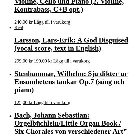
Violine, Cello und Piano (2. Violine,
Kontrabass, C+B opt.)
240,00
kr
Lägg till i varukorg
Rea!
Larsson, Lars-Erik: A God Disguised
(vocal score, text in English)
Det
Det
299,00
kr
199,00
kr
Lägg till i varukorg
ursprungliga
nuvarande
priset
priset
Stenhammar, Wilhelm: Sju dikter ur
var:
är:
Ensamhetens tankar Op.7 (sång och
299,00 kr.
199,00 kr.
piano)
125,00
kr
Lägg till i varukorg
Bach, Johann Sebastian:
Orgelbüchlein/Little Organ Book /
Six Chorales von verschiedener Art”