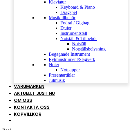
Klaviatur
Keyboard & Piano
Dragspel
Musiktillbehör
Fodral / Gigbag
Etuier
Instrumentställ
Notställ & Tillbehör
Notställ
Notställsbelysning
Begagnade Instrument
Rytminstrument/Slagverk
Noter
Notpapper
Presentartiklar
Julmusik
VARUMÄRKEN
AKTUELLT JUST NU
OM OSS
KONTAKTA OSS
KÖPVILLKOR