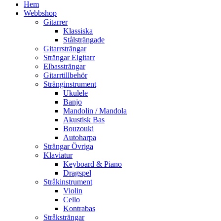
Hem
Webbshop
Gitarrer
Klassiska
Stålsträngade
Gitarrsträngar
Strängar Elgitarr
Elbassträngar
Gitarrtillbehör
Stränginstrument
Ukulele
Banjo
Mandolin / Mandola
Akustisk Bas
Bouzouki
Autoharpa
Strängar Övriga
Klaviatur
Keyboard & Piano
Dragspel
Stråkinstrument
Violin
Cello
Kontrabas
Stråksträngar