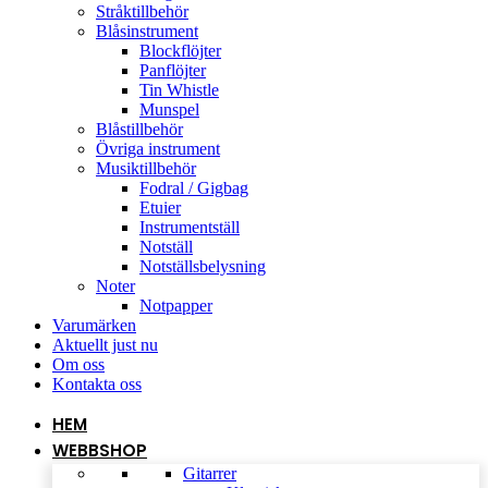
Stråktillbehör
Blåsinstrument
Blockflöjter
Panflöjter
Tin Whistle
Munspel
Blåstillbehör
Övriga instrument
Musiktillbehör
Fodral / Gigbag
Etuier
Instrumentställ
Notställ
Notställsbelysning
Noter
Notpapper
Varumärken
Aktuellt just nu
Om oss
Kontakta oss
HEM
WEBBSHOP
Gitarrer