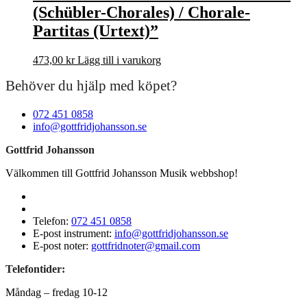
(Schübler-Chorales) / Chorale-
Partitas (Urtext)”
473,00
kr
Lägg till i varukorg
Behöver du hjälp med köpet?
072 451 0858
info@gottfridjohansson.se
Gottfrid Johansson
Välkommen till Gottfrid Johansson Musik webbshop!
Telefon:
072 451 0858
E-post instrument:
info@gottfridjohansson.se
E-post noter:
gottfridnoter@gmail.com
Telefontider:
Måndag – fredag 10-12