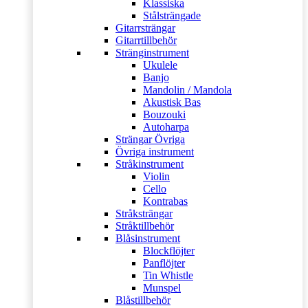
Klassiska
Stålsträngade
Gitarrsträngar
Gitarrtillbehör
Stränginstrument
Ukulele
Banjo
Mandolin / Mandola
Akustisk Bas
Bouzouki
Autoharpa
Strängar Övriga
Övriga instrument
Stråkinstrument
Violin
Cello
Kontrabas
Stråksträngar
Stråktillbehör
Blåsinstrument
Blockflöjter
Panflöjter
Tin Whistle
Munspel
Blåstillbehör