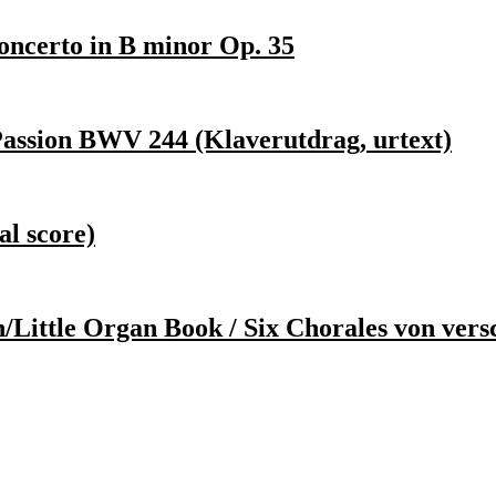
oncerto in B minor Op. 35
Passion BWV 244 (Klaverutdrag, urtext)
l score)
/Little Organ Book / Six Chorales von vers