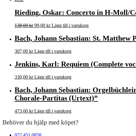
Rieding, Oskar: Concerto in H-Moll/C
Det
Det
138,00
kr
99,00
kr
Lägg till i varukorg
ursprungliga
nuvarande
priset
priset
Bach, Johann Sebastian: St. Matthew 
var:
är:
138,00 kr.
99,00 kr.
307,00
kr
Lägg till i varukorg
Jenkins, Karl: Requiem (Complete voca
330,00
kr
Lägg till i varukorg
Bach, Johann Sebastian: Orgelbüchlein
Chorale-Partitas (Urtext)”
473,00
kr
Lägg till i varukorg
Behöver du hjälp med köpet?
072 451 0858