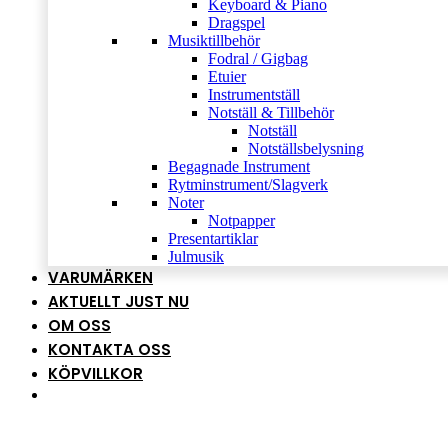
Keyboard & Piano
Dragspel
Musiktillbehör
Fodral / Gigbag
Etuier
Instrumentställ
Notställ & Tillbehör
Notställ
Notställsbelysning
Begagnade Instrument
Rytminstrument/Slagverk
Noter
Notpapper
Presentartiklar
Julmusik
VARUMÄRKEN
AKTUELLT JUST NU
OM OSS
KONTAKTA OSS
KÖPVILLKOR