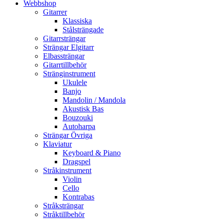
Webbshop
Gitarrer
Klassiska
Stålsträngade
Gitarrsträngar
Strängar Elgitarr
Elbassträngar
Gitarrtillbehör
Stränginstrument
Ukulele
Banjo
Mandolin / Mandola
Akustisk Bas
Bouzouki
Autoharpa
Strängar Övriga
Klaviatur
Keyboard & Piano
Dragspel
Stråkinstrument
Violin
Cello
Kontrabas
Stråksträngar
Stråktillbehör