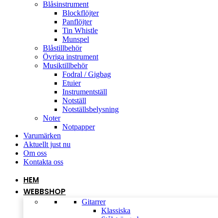
Blåsinstrument
Blockflöjter
Panflöjter
Tin Whistle
Munspel
Blåstillbehör
Övriga instrument
Musiktillbehör
Fodral / Gigbag
Etuier
Instrumentställ
Notställ
Notställsbelysning
Noter
Notpapper
Varumärken
Aktuellt just nu
Om oss
Kontakta oss
HEM
WEBBSHOP
Gitarrer
Klassiska