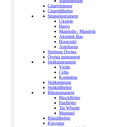
Stålsträngade
Gitarrsträngar
Gitarrtillbehör
Stränginstrument
Ukulele
Banjo
Mandolin / Mandola
Akustisk Bas
Bouzouki
Autoharpa
Strängar Övriga
Övriga instrument
Stråkinstrument
Violin
Cello
Kontrabas
Stråksträngar
Stråktillbehör
Blåsinstrument
Blockflöjter
Panflöjter
Tin Whistle
Munspel
Blåstillbehör
Klaviatur