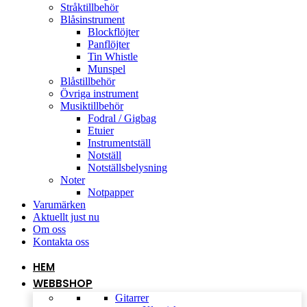
Stråktillbehör
Blåsinstrument
Blockflöjter
Panflöjter
Tin Whistle
Munspel
Blåstillbehör
Övriga instrument
Musiktillbehör
Fodral / Gigbag
Etuier
Instrumentställ
Notställ
Notställsbelysning
Noter
Notpapper
Varumärken
Aktuellt just nu
Om oss
Kontakta oss
HEM
WEBBSHOP
Gitarrer