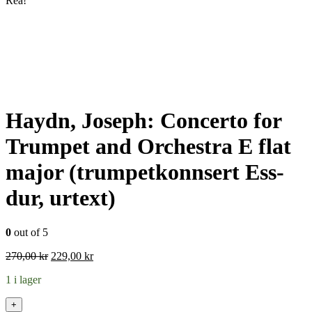
Rea!
Haydn, Joseph: Concerto for
Trumpet and Orchestra E flat
major (trumpetkonnsert Ess-
dur, urtext)
0
out of 5
Det
Det
270,00
kr
229,00
kr
ursprungliga
nuvarande
1 i lager
priset
priset
var:
är:
+
270,00 kr.
229,00 kr.