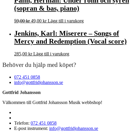
Palm, Herman: Under rönn och syrén
(sopran & bas, piano)
Det
Det
59,00
kr
49,00
kr
Lägg till i varukorg
ursprungliga
nuvarande
priset
priset
Jenkins, Karl: Miserere – Songs of
var:
är:
Mercy and Redemption (Vocal score)
59,00 kr.
49,00 kr.
285,00
kr
Lägg till i varukorg
Behöver du hjälp med köpet?
072 451 0858
info@gottfridjohansson.se
Gottfrid Johansson
Välkommen till Gottfrid Johansson Musik webbshop!
Telefon:
072 451 0858
E-post instrument:
info@gottfridjohansson.se