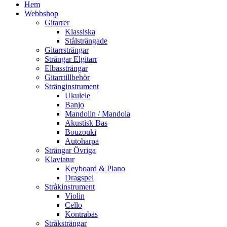
Hem
Webbshop
Gitarrer
Klassiska
Stålsträngade
Gitarrsträngar
Strängar Elgitarr
Elbassträngar
Gitarrtillbehör
Stränginstrument
Ukulele
Banjo
Mandolin / Mandola
Akustisk Bas
Bouzouki
Autoharpa
Strängar Övriga
Klaviatur
Keyboard & Piano
Dragspel
Stråkinstrument
Violin
Cello
Kontrabas
Stråksträngar