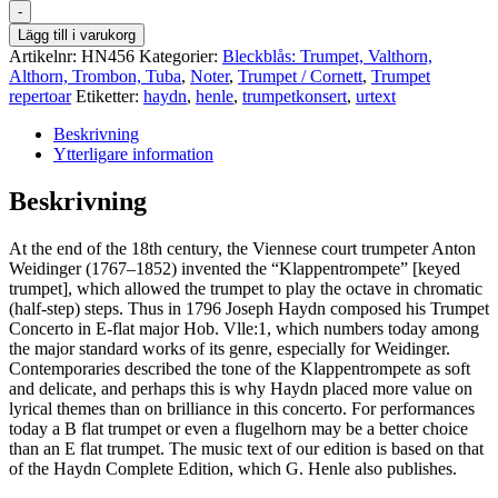
-
Lägg till i varukorg
Artikelnr:
HN456
Kategorier:
Bleckblås: Trumpet, Valthorn,
Althorn, Trombon, Tuba
,
Noter
,
Trumpet / Cornett
,
Trumpet
repertoar
Etiketter:
haydn
,
henle
,
trumpetkonsert
,
urtext
Beskrivning
Ytterligare information
Beskrivning
At the end of the 18th century, the Viennese court trumpeter Anton
Weidinger (1767–1852) invented the “Klappentrompete” [keyed
trumpet], which allowed the trumpet to play the octave in chromatic
(half-step) steps. Thus in 1796 Joseph Haydn composed his Trumpet
Concerto in E-flat major Hob. Vlle:1, which numbers today among
the major standard works of its genre, especially for Weidinger.
Contemporaries described the tone of the Klappentrompete as soft
and delicate, and perhaps this is why Haydn placed more value on
lyrical themes than on brilliance in this concerto. For performances
today a B flat trumpet or even a flugelhorn may be a better choice
than an E flat trumpet. The music text of our edition is based on that
of the Haydn Complete Edition, which G. Henle also publishes.