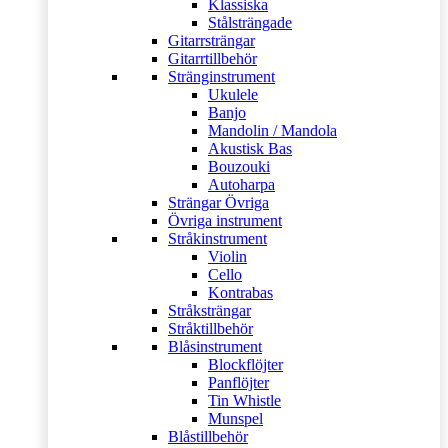
Klassiska
Stålsträngade
Gitarrsträngar
Gitarrtillbehör
Stränginstrument
Ukulele
Banjo
Mandolin / Mandola
Akustisk Bas
Bouzouki
Autoharpa
Strängar Övriga
Övriga instrument
Stråkinstrument
Violin
Cello
Kontrabas
Stråksträngar
Stråktillbehör
Blåsinstrument
Blockflöjter
Panflöjter
Tin Whistle
Munspel
Blåstillbehör