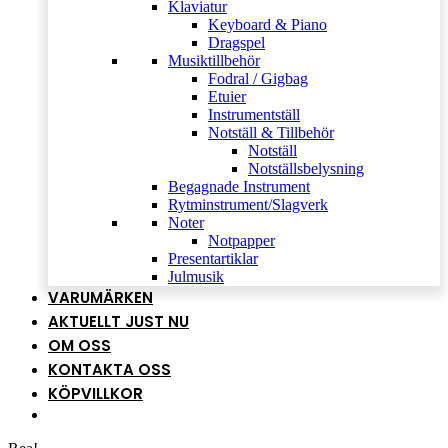
Klaviatur
Keyboard & Piano
Dragspel
Musiktillbehör
Fodral / Gigbag
Etuier
Instrumentställ
Notställ & Tillbehör
Notställ
Notställsbelysning
Begagnade Instrument
Rytminstrument/Slagverk
Noter
Notpapper
Presentartiklar
Julmusik
VARUMÄRKEN
AKTUELLT JUST NU
OM OSS
KONTAKTA OSS
KÖPVILLKOR