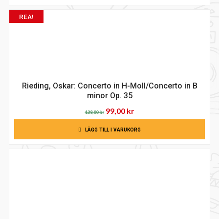
REA!
Rieding, Oskar: Concerto in H-Moll/Concerto in B
minor Op. 35
Det
Det
99,00
kr
138,00
kr
ursprungliga
nuvarande
LÄGG TILL I VARUKORG
priset
priset
var:
är:
138,00 kr.
99,00 kr.