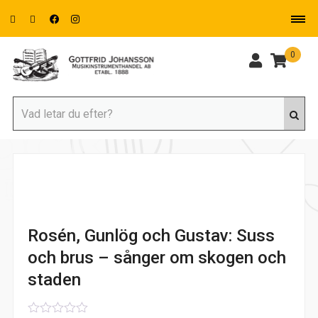
0
Rosén, Gunlög och Gustav: Suss
och brus – sånger om skogen och
staden