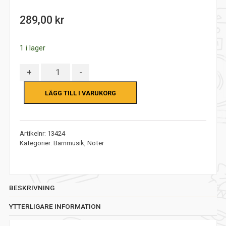
0
out
289,00
kr
of
5
1 i lager
Antal
+
-
LÄGG TILL I VARUKORG
Artikelnr:
13424
Kategorier:
Barnmusik
,
Noter
BESKRIVNING
YTTERLIGARE INFORMATION