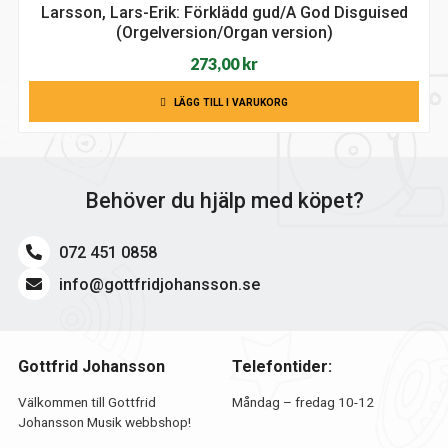
Larsson, Lars-Erik: Förklädd gud/A God Disguised
(Orgelversion/Organ version)
273,00
kr
LÄGG TILL I VARUKORG
Behöver du hjälp med köpet?
072 451 0858
info@gottfridjohansson.se
Gottfrid Johansson
Telefontider:
Välkommen till Gottfrid
Måndag – fredag 10-12
Johansson Musik webbshop!