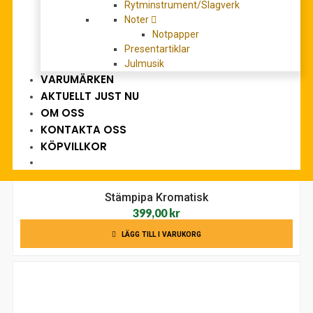
Rytminstrument/Slagverk
Ytterligare information
Noter
Vikt
0,40 kg
Notpapper
Presentartiklar
Julmusik
RELATERADE PRODUKTER
VARUMÄRKEN
AKTUELLT JUST NU
OM OSS
KONTAKTA OSS
KÖPVILLKOR
Stämpipa Kromatisk
399,00
kr
LÄGG TILL I VARUKORG