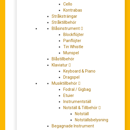
95,00
kr
Cello
Kontrabas
Stråksträngar
Antal
+
-
Stråktillbehör
Blåsinstrument
LÄGG TILL I VARUKORG
Blockflöjter
Panflöjter
Tin Whistle
Artikelnr:
AH-85
Kategori:
Musiktillbehör
Munspel
Etiketter:
aroma
,
gitarrhängare
,
gitarrställ
,
vägghängare för
Blåstillbehör
gitarr
Klaviatur
Keyboard & Piano
Dragspel
BESKRIVNING
Musiktillbehör
Fodral / Gigbag
YTTERLIGARE INFORMATION
Etuier
Instrumentställ
Beskrivning
Notställ & Tillbehör
Notställ
Notställsbelysning
Begagnade Instrument