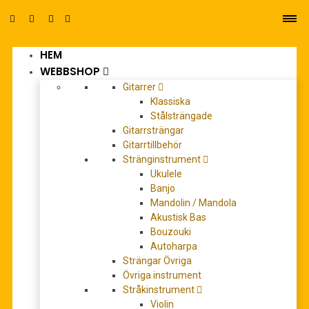
HEM
0
WEBBSHOP
Gitarrer
Klassiska
Stålsträngade
Gitarrsträngar
Gitarrtillbehör
Stränginstrument
Ukulele
Banjo
Mandolin / Mandola
Akustisk Bas
Bouzouki
Aroma Gitarrhängare
Autoharpa
Strängar Övriga
0
out of 5
Övriga instrument
Stråkinstrument
Violin