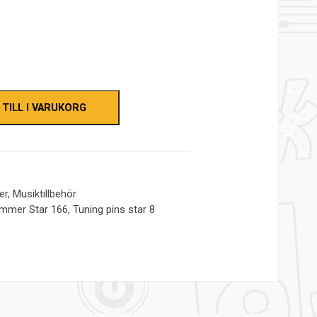
 TILL I VARUKORG
er
,
Musiktillbehör
mmer Star 166
,
Tuning pins star 8