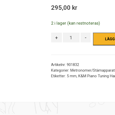
out
295,00
kr
of
5
2 i lager (kan restnoteras)
Antal
+
-
LÄGG
Artikelnr:
901832
Kategorier:
Metronomer/Stämapparat
Etiketter:
5 mm
,
K&M Piano Tuning Ha