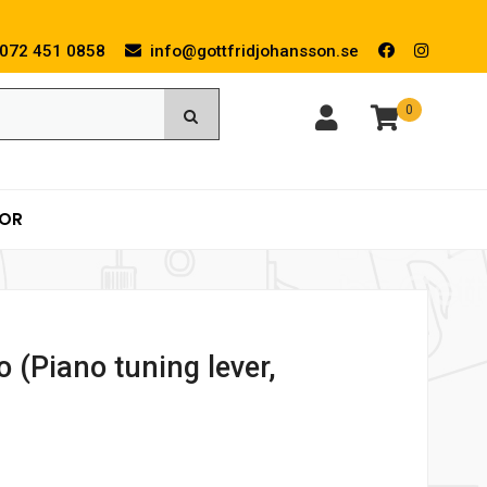
072 451 0858
info@gottfridjohansson.se
0
KOR
 (Piano tuning lever,