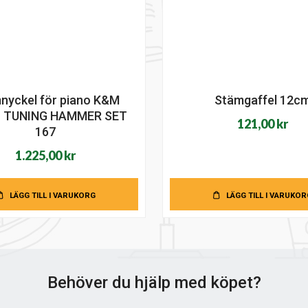
nyckel för piano K&M
Stämgaffel 12c
 TUNING HAMMER SET
121,00
kr
167
1.225,00
kr
LÄGG TILL I VARUKORG
LÄGG TILL I VARUKOR
Behöver du hjälp med köpet?