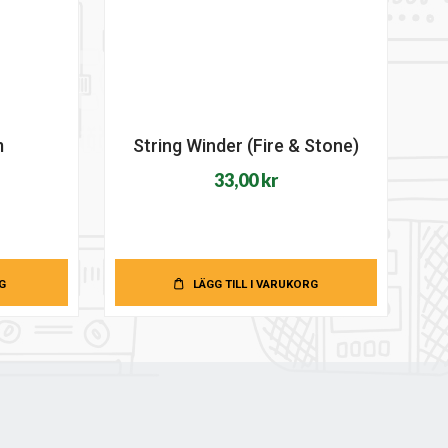
m
String Winder (Fire & Stone)
33,00
kr
G
LÄGG TILL I VARUKORG