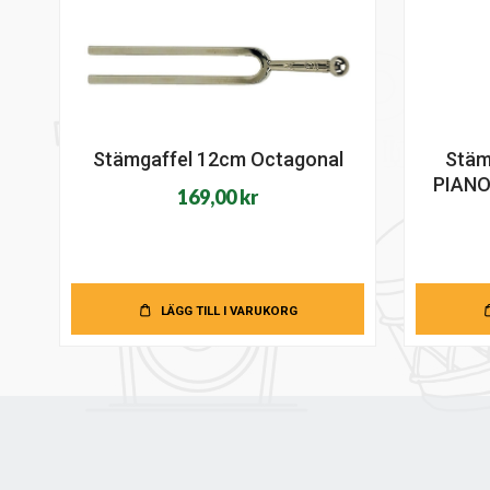
Stämgaffel 12cm Octagonal
Stäm
PIANO
169,00
kr
LÄGG TILL I VARUKORG