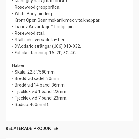
• Mahogny hals (matt finish).
• Rosewood greppbräda.
• White Body binding
• Krom Open Gear mekanik med vita knappar.
• Ibanez Advantage™ bridge pins.
• Rosewood stall.
• Stall och översadel av ben.
• D’Addario strängar (J66) 010-032.
• Fabriksstämning: 1A, 2D, 3G, 4C
Halsen:
• Skala: 22,8″/580mm.
• Bredd vid sadel: 30mm.
• Bredd vid 14 band: 36mm.
• Tjocklek vid 1 band: 22mm.
• Tjocklek vid 7 band: 23mm.
• Radius: 400mmR.
RELATERADE PRODUKTER