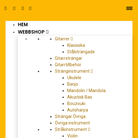
HEM
0
WEBBSHOP
Gitarrer
Klassiska
Stålsträngade
Gitarrsträngar
Gitarrtillbehör
Stränginstrument
Ukulele
Banjo
Mandolin / Mandola
Tenorgitarr Ibanez AVT1-NT
Akustisk Bas
Bouzouki
0
out of 5
Autoharpa
Strängar Övriga
Övriga instrument
3.475,00
kr
Stråkinstrument
Violin