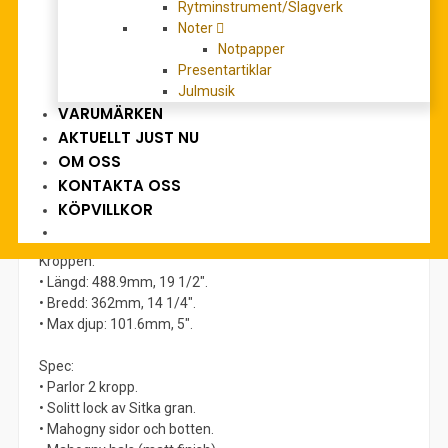
Rytminstrument/Slagverk
• Stall och översadel av ben.
Noter
• Wooden Mosaic backstrip inlay
Notpapper
• D’Addario EXP strängar.
Presentartiklar
Julmusik
Halsen:
VARUMÄRKEN
• Skala: 25″/634mm.
• Bredd vid sadel: 43mm.
AKTUELLT JUST NU
• Bredd vid 14 band: 55mm.
OM OSS
• Tjocklek vid 1 band: 21mm.
KONTAKTA OSS
• Tjocklek vid 7 band: 22mm.
KÖPVILLKOR
• Radius: 400mmR.
Kroppen:
• Längd: 488.9mm, 19 1/2″.
• Bredd: 362mm, 14 1/4″.
• Max djup: 101.6mm, 5″.
Spec:
• Parlor 2 kropp.
• Solitt lock av Sitka gran.
• Mahogny sidor och botten.