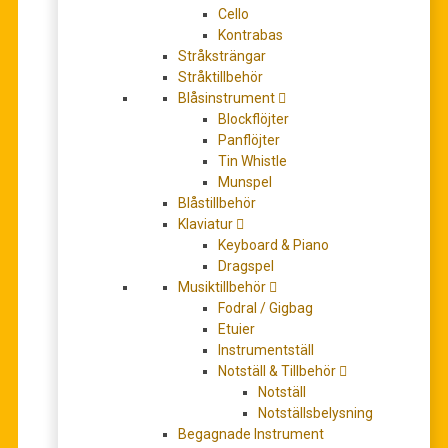
Cello
Slut i lager
Kontrabas
Stråksträngar
Artikelnr:
310134151313
Stråktillbehör
Kategorier:
Gitarr
,
Stålsträngad Gitarr
Blåsinstrument
Blockflöjter
Panflöjter
BESKRIVNING
Tin Whistle
Munspel
Blåstillbehör
Beskrivning
Klaviatur
Keyboard & Piano
Spec:
Dragspel
• Parlor kropp.
Musiktillbehör
• Solitt lock av Sitka gran.
Fodral / Gigbag
• Mahogny sidor och botten.
Etuier
• Mahogny hals (matt finish).
Instrumentställ
• Rosewood greppbräda.
Notställ & Tillbehör
• White Body binding
Notställ
• Krom Open Gear mekanik w/Butterbean knobs.
Notställsbelysning
• Ibanez Advantage™ bridge pins.
Begagnade Instrument
• Rosewood stall.