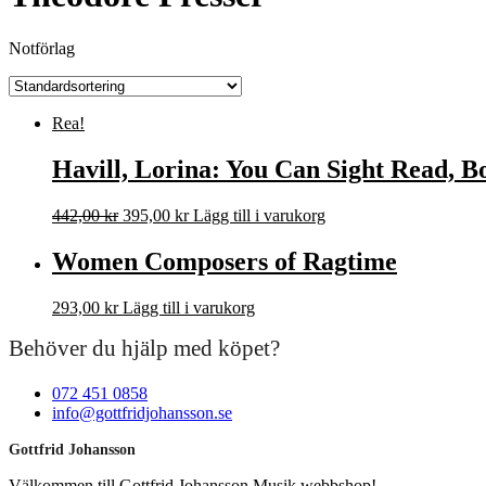
Notförlag
Rea!
Havill, Lorina: You Can Sight Read, B
Det
Det
442,00
kr
395,00
kr
Lägg till i varukorg
ursprungliga
nuvarande
priset
priset
Women Composers of Ragtime
var:
är:
442,00 kr.
395,00 kr.
293,00
kr
Lägg till i varukorg
Behöver du hjälp med köpet?
072 451 0858
info@gottfridjohansson.se
Gottfrid Johansson
Välkommen till Gottfrid Johansson Musik webbshop!