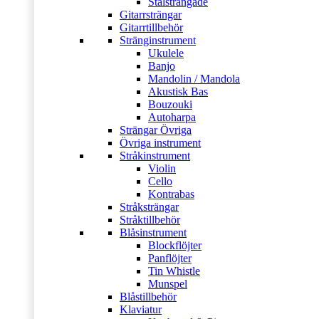
Stålsträngade
Gitarrsträngar
Gitarrtillbehör
Stränginstrument
Ukulele
Banjo
Mandolin / Mandola
Akustisk Bas
Bouzouki
Autoharpa
Strängar Övriga
Övriga instrument
Stråkinstrument
Violin
Cello
Kontrabas
Stråksträngar
Stråktillbehör
Blåsinstrument
Blockflöjter
Panflöjter
Tin Whistle
Munspel
Blåstillbehör
Klaviatur