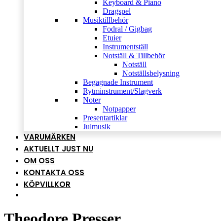
Keyboard & Piano
Dragspel
Musiktillbehör
Fodral / Gigbag
Etuier
Instrumentställ
Notställ & Tillbehör
Notställ
Notställsbelysning
Begagnade Instrument
Rytminstrument/Slagverk
Noter
Notpapper
Presentartiklar
Julmusik
VARUMÄRKEN
AKTUELLT JUST NU
OM OSS
KONTAKTA OSS
KÖPVILLKOR
Theodore Presser