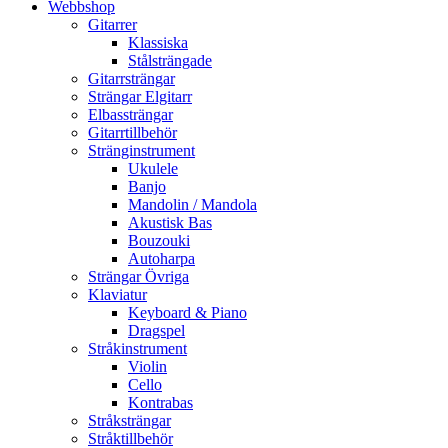
Webbshop
Gitarrer
Klassiska
Stålsträngade
Gitarrsträngar
Strängar Elgitarr
Elbassträngar
Gitarrtillbehör
Stränginstrument
Ukulele
Banjo
Mandolin / Mandola
Akustisk Bas
Bouzouki
Autoharpa
Strängar Övriga
Klaviatur
Keyboard & Piano
Dragspel
Stråkinstrument
Violin
Cello
Kontrabas
Stråksträngar
Stråktillbehör