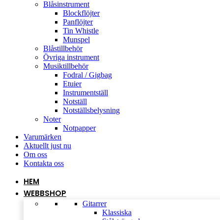
Blåsinstrument
Blockflöjter
Panflöjter
Tin Whistle
Munspel
Blåstillbehör
Övriga instrument
Musiktillbehör
Fodral / Gigbag
Etuier
Instrumentställ
Notställ
Notställsbelysning
Noter
Notpapper
Varumärken
Aktuellt just nu
Om oss
Kontakta oss
HEM
WEBBSHOP
Gitarrer
Klassiska