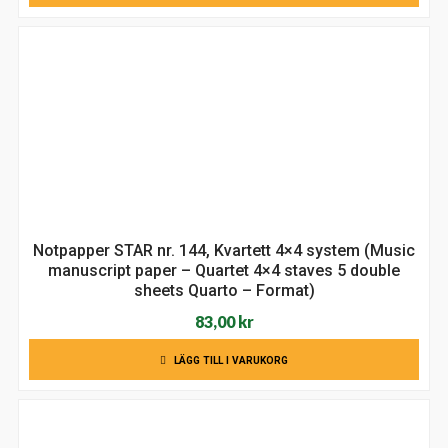
Notpapper STAR nr. 144, Kvartett 4×4 system (Music
manuscript paper – Quartet 4×4 staves 5 double
sheets Quarto – Format)
83,00
kr
LÄGG TILL I VARUKORG