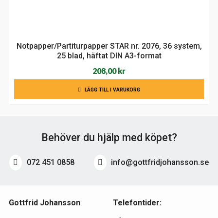
Notpapper/Partiturpapper STAR nr. 2076, 36 system,
25 blad, häftat DIN A3-format
208,00
kr
LÄGG TILL I VARUKORG
Behöver du hjälp med köpet?
072 451 0858
info@gottfridjohansson.se
Gottfrid Johansson
Telefontider: