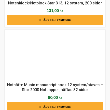
Notenblock/Notblock Star 313, 12 system, 200 sidor
131,00
kr
LÄGG TILL I VARUKORG
Nothäfte Music manuscript book 12 system/staves –
Star 2000 Notpapper, häftad 32 sidor
80,00
kr
LÄGG TILL I VARUKORG