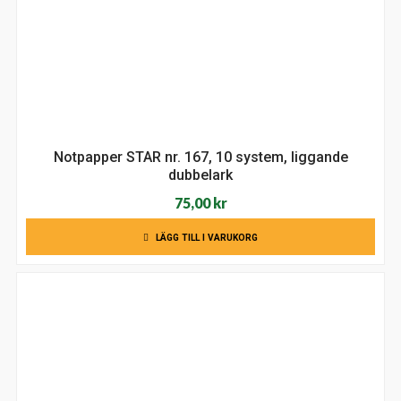
Notpapper STAR nr. 167, 10 system, liggande
dubbelark
75,00
kr
LÄGG TILL I VARUKORG