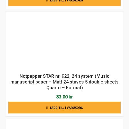
LÄGG TILL I VARUKORG
Notpapper STAR nr. 922, 24 system (Music
manuscript paper – Matt 24 staves 5 double sheets
Quarto – Format)
83,00
kr
LÄGG TILL I VARUKORG