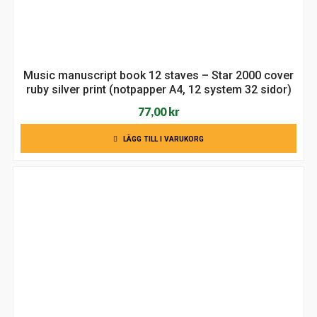
Music manuscript book 12 staves – Star 2000 cover
ruby silver print (notpapper A4, 12 system 32 sidor)
77,00
kr
LÄGG TILL I VARUKORG