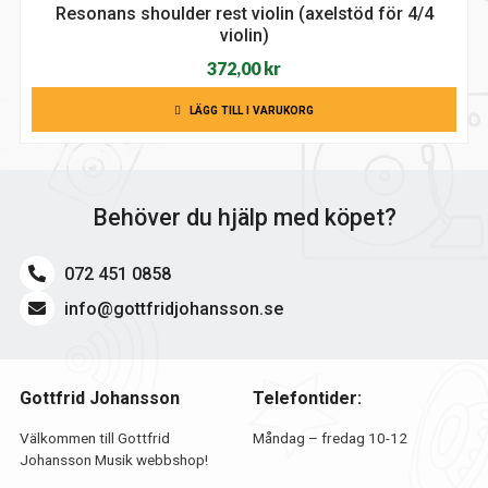
Resonans shoulder rest violin (axelstöd för 4/4
violin)
372,00
kr
LÄGG TILL I VARUKORG
Behöver du hjälp med köpet?
072 451 0858
info@gottfridjohansson.se
Gottfrid Johansson
Telefontider:
Välkommen till Gottfrid
Måndag – fredag 10-12
Johansson Musik webbshop!