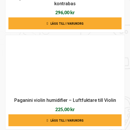
kontrabas
296,00
kr
LÄGG TILL I VARUKORG
Paganini violin humidifier – Luftfuktare till Violin
225,00
kr
LÄGG TILL I VARUKORG