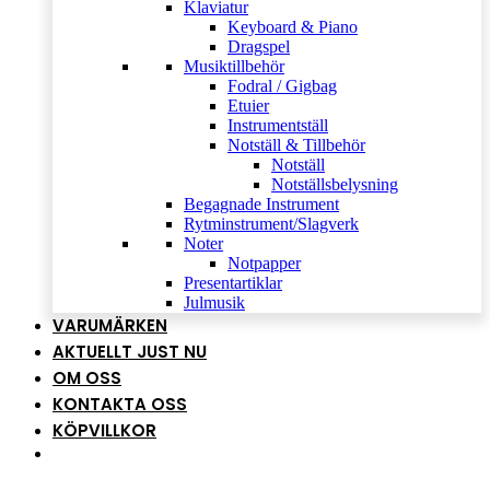
Klaviatur
Keyboard & Piano
Dragspel
Musiktillbehör
Fodral / Gigbag
Etuier
Instrumentställ
Notställ & Tillbehör
Notställ
Notställsbelysning
Begagnade Instrument
Rytminstrument/Slagverk
Noter
Notpapper
Presentartiklar
Julmusik
VARUMÄRKEN
AKTUELLT JUST NU
OM OSS
KONTAKTA OSS
KÖPVILLKOR