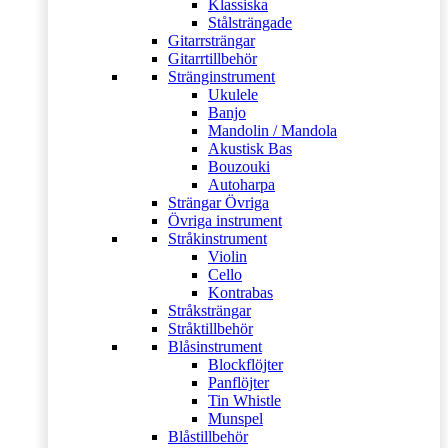
Klassiska
Stålsträngade
Gitarrsträngar
Gitarrtillbehör
Stränginstrument
Ukulele
Banjo
Mandolin / Mandola
Akustisk Bas
Bouzouki
Autoharpa
Strängar Övriga
Övriga instrument
Stråkinstrument
Violin
Cello
Kontrabas
Stråksträngar
Stråktillbehör
Blåsinstrument
Blockflöjter
Panflöjter
Tin Whistle
Munspel
Blåstillbehör