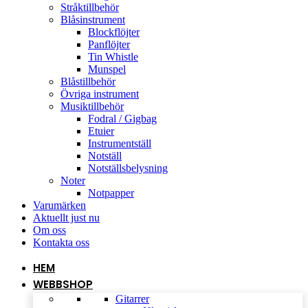
Stråktillbehör
Blåsinstrument
Blockflöjter
Panflöjter
Tin Whistle
Munspel
Blåstillbehör
Övriga instrument
Musiktillbehör
Fodral / Gigbag
Etuier
Instrumentställ
Notställ
Notställsbelysning
Noter
Notpapper
Varumärken
Aktuellt just nu
Om oss
Kontakta oss
HEM
WEBBSHOP
Gitarrer