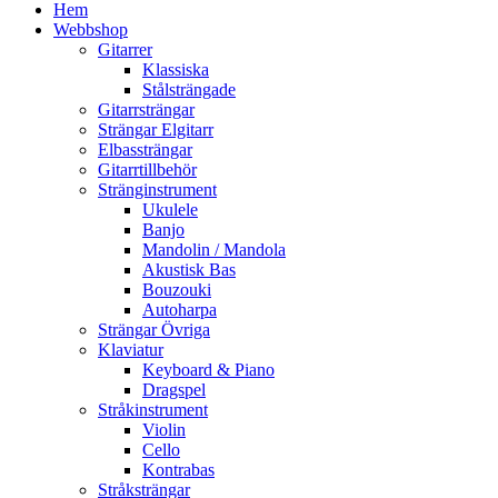
Hem
Webbshop
Gitarrer
Klassiska
Stålsträngade
Gitarrsträngar
Strängar Elgitarr
Elbassträngar
Gitarrtillbehör
Stränginstrument
Ukulele
Banjo
Mandolin / Mandola
Akustisk Bas
Bouzouki
Autoharpa
Strängar Övriga
Klaviatur
Keyboard & Piano
Dragspel
Stråkinstrument
Violin
Cello
Kontrabas
Stråksträngar