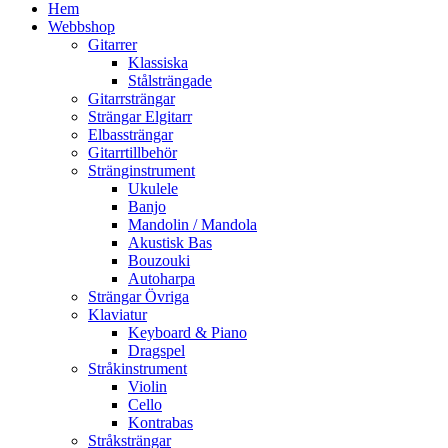
Hem
Webbshop
Gitarrer
Klassiska
Stålsträngade
Gitarrsträngar
Strängar Elgitarr
Elbassträngar
Gitarrtillbehör
Stränginstrument
Ukulele
Banjo
Mandolin / Mandola
Akustisk Bas
Bouzouki
Autoharpa
Strängar Övriga
Klaviatur
Keyboard & Piano
Dragspel
Stråkinstrument
Violin
Cello
Kontrabas
Stråksträngar