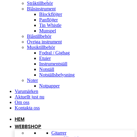
Stråktillbehör
Blåsinstrument
Blockflöjter
Panflöjter
Tin Whistle
Munspel
Blåstillbehör
Övriga instrument
Musiktillbehör
Fodral / Gigbag
Etuier
Instrumentställ
Notställ
Notställsbelysning
Noter
Notpapper
Varumärken
Aktuellt just nu
Om oss
Kontakta oss
HEM
WEBBSHOP
Gitarrer