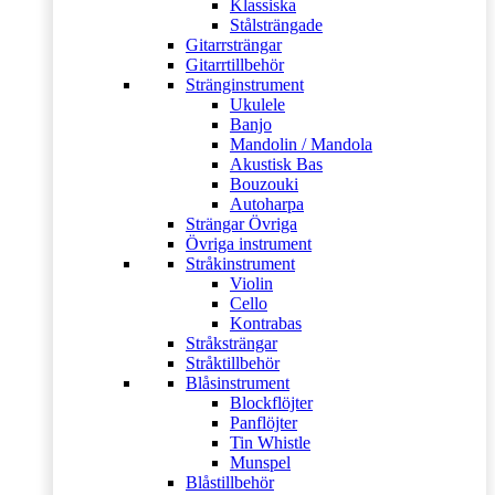
Klassiska
Stålsträngade
Gitarrsträngar
Gitarrtillbehör
Stränginstrument
Ukulele
Banjo
Mandolin / Mandola
Akustisk Bas
Bouzouki
Autoharpa
Strängar Övriga
Övriga instrument
Stråkinstrument
Violin
Cello
Kontrabas
Stråksträngar
Stråktillbehör
Blåsinstrument
Blockflöjter
Panflöjter
Tin Whistle
Munspel
Blåstillbehör