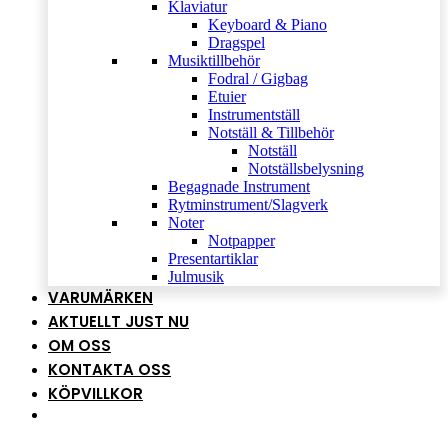
Klaviatur
Keyboard & Piano
Dragspel
Musiktillbehör
Fodral / Gigbag
Etuier
Instrumentställ
Notställ & Tillbehör
Notställ
Notställsbelysning
Begagnade Instrument
Rytminstrument/Slagverk
Noter
Notpapper
Presentartiklar
Julmusik
VARUMÄRKEN
AKTUELLT JUST NU
OM OSS
KONTAKTA OSS
KÖPVILLKOR