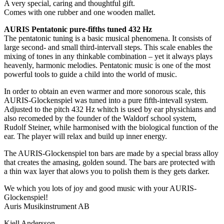
A very special, caring and thoughtful gift.
Comes with one rubber and one wooden mallet.
AURIS Pentatonic pure-fifths tuned 432 Hz
The pentatonic tuning is a basic musical phenomena. It consists of
large second- and small third-intervall steps. This scale enables the
mixing of tones in any thinkable combination – yet it always plays
heavenly, harmonic melodies. Pentatonic music is one of the most
powerful tools to guide a child into the world of music.
In order to obtain an even warmer and more sonorous scale, this
AURIS-Glockenspiel was tuned into a pure fifth-intevall system.
Adjusted to the pitch 432 Hz whitch is used by ear physichians and
also recomeded by the founder of the Waldorf school system,
Rudolf Steiner, while harmonised with the biological function of the
ear. The player will relax and build up inner energy.
The AURIS-Glockenspiel ton bars are made by a special brass alloy
that creates the amasing, golden sound. The bars are protected with
a thin wax layer that alows you to polish them is they gets darker.
We which you lots of joy and good music with your AURIS-
Glockenspiel!
Auris Musikinstrument AB
Kjell Andersson