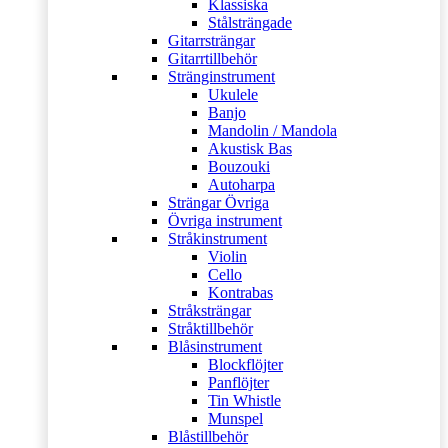
Klassiska
Stålsträngade
Gitarrsträngar
Gitarrtillbehör
Stränginstrument
Ukulele
Banjo
Mandolin / Mandola
Akustisk Bas
Bouzouki
Autoharpa
Strängar Övriga
Övriga instrument
Stråkinstrument
Violin
Cello
Kontrabas
Stråksträngar
Stråktillbehör
Blåsinstrument
Blockflöjter
Panflöjter
Tin Whistle
Munspel
Blåstillbehör