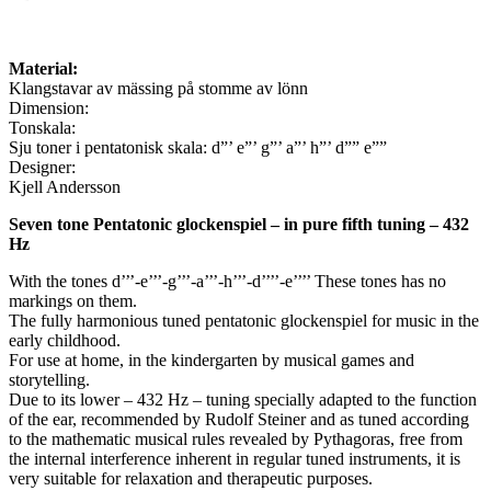
Material:
Klangstavar av mässing på stomme av lönn
Dimension:
Tonskala:
Sju toner i pentatonisk skala: d”’ e”’ g”’ a”’ h”’ d”” e””
Designer:
Kjell Andersson
Seven tone Pentatonic glockenspiel – in pure fifth tuning – 432
Hz
With the tones d’’’-e’’’-g’’’-a’’’-h’’’-d’’’’-e’’’’ These tones has no
markings on them.
The fully harmonious tuned pentatonic glockenspiel for music in the
early childhood.
For use at home, in the kindergarten by musical games and
storytelling.
Due to its lower – 432 Hz – tuning specially adapted to the function
of the ear, recommended by Rudolf Steiner and as tuned according
to the mathematic musical rules revealed by Pythagoras, free from
the internal interference inherent in regular tuned instruments, it is
very suitable for relaxation and therapeutic purposes.