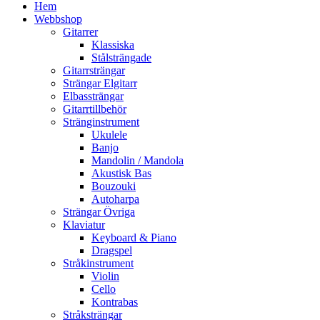
Hem
Webbshop
Gitarrer
Klassiska
Stålsträngade
Gitarrsträngar
Strängar Elgitarr
Elbassträngar
Gitarrtillbehör
Stränginstrument
Ukulele
Banjo
Mandolin / Mandola
Akustisk Bas
Bouzouki
Autoharpa
Strängar Övriga
Klaviatur
Keyboard & Piano
Dragspel
Stråkinstrument
Violin
Cello
Kontrabas
Stråksträngar