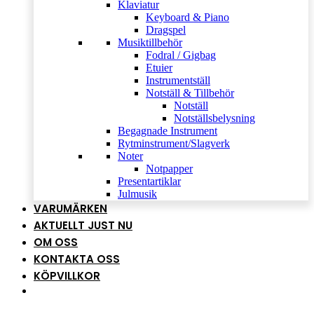
Klaviatur
Keyboard & Piano
Dragspel
Musiktillbehör
Fodral / Gigbag
Etuier
Instrumentställ
Notställ & Tillbehör
Notställ
Notställsbelysning
Begagnade Instrument
Rytminstrument/Slagverk
Noter
Notpapper
Presentartiklar
Julmusik
VARUMÄRKEN
AKTUELLT JUST NU
OM OSS
KONTAKTA OSS
KÖPVILLKOR