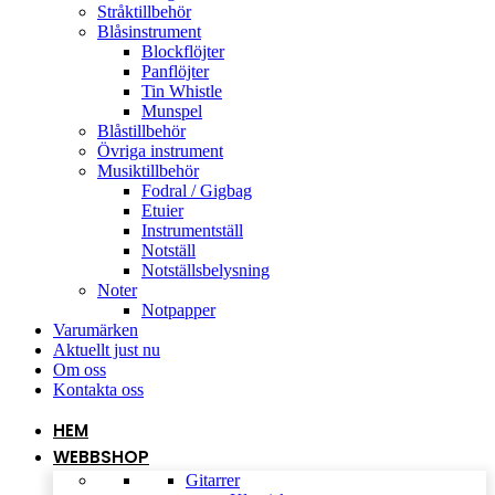
Stråktillbehör
Blåsinstrument
Blockflöjter
Panflöjter
Tin Whistle
Munspel
Blåstillbehör
Övriga instrument
Musiktillbehör
Fodral / Gigbag
Etuier
Instrumentställ
Notställ
Notställsbelysning
Noter
Notpapper
Varumärken
Aktuellt just nu
Om oss
Kontakta oss
HEM
WEBBSHOP
Gitarrer