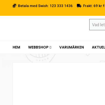
Betala med Swish: 123 333 1436
Frakt: 69 kr f
HEM
WEBBSHOP
VARUMÄRKEN
AKTUEL