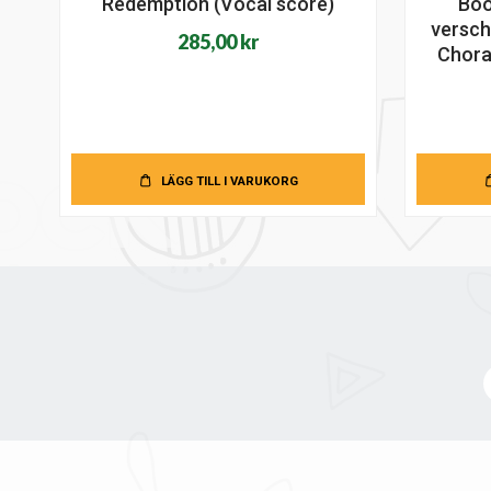
Redemption (Vocal score)
Boo
versch
285,00
kr
Chora
LÄGG TILL I VARUKORG