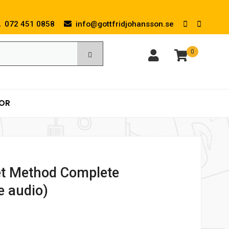
072 451 0858
info@gottfridjohansson.se
0
KOR
t Method Complete
e audio)