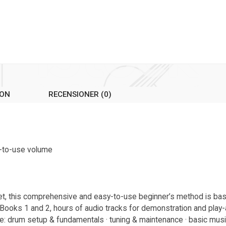
ION
RECENSIONER (0)
y-to-use volume
set, this comprehensive and easy-to-use beginner’s method is ba
h Books 1 and 2, hours of audio tracks for demonstration and play
 drum setup & fundamentals · tuning & maintenance · basic music 