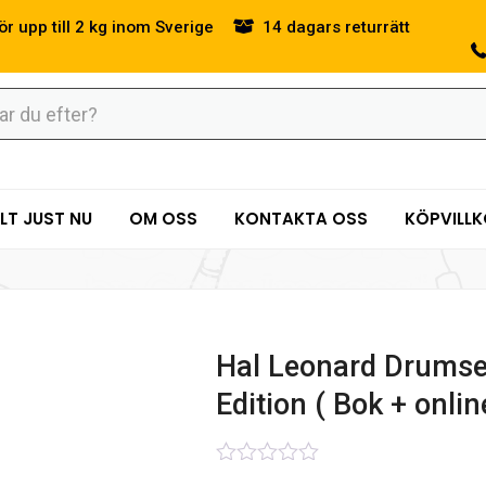
ör upp till 2 kg inom Sverige
14 dagars returrätt
LT JUST NU
OM OSS
KONTAKTA OSS
KÖPVILL
Hal Leonard Drumse
Edition ( Bok + onlin
0