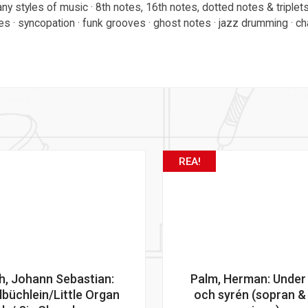
y styles of music · 8th notes, 16th notes, dotted notes & triplets
s · syncopation · funk grooves · ghost notes · jazz drumming · cha
REA!
h, Johann Sebastian:
Palm, Herman: Under
lbüchlein/Little Organ
och syrén (sopran &