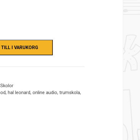
 TILL I VARUKORG
Skolor
hod
,
hal leonard
,
online audio
,
trumskola
,