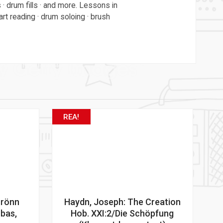
 · drum fills · and more. Lessons in
rt reading · drum soloing · brush
REA!
 rönn
Haydn, Joseph: The Creation
 bas,
Hob. XXI:2/Die Schöpfung