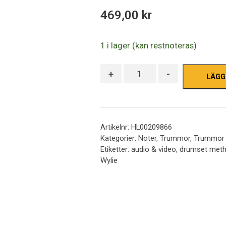
out
469,00
kr
of
5
1 i lager (kan restnoteras)
Antal
+
-
LÄGG
Artikelnr:
HL00209866
Kategorier:
Noter
,
Trummor
,
Trummor 
Etiketter:
audio & video
,
drumset met
Wylie