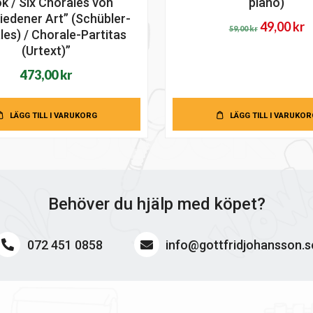
k / Six Chorales von
piano)
iedener Art” (Schübler-
Det
D
49,00
kr
59,00
kr
les) / Chorale-Partitas
ursprung
n
(Urtext)”
priset
p
473,00
kr
var:
ä
59,00 kr.
4
LÄGG TILL I VARUKORG
LÄGG TILL I VARUKOR
Behöver du hjälp med köpet?
072 451 0858
info@gottfridjohansson.s