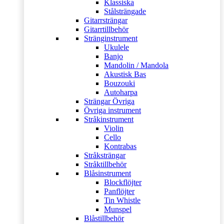
Klassiska
Stålsträngade
Gitarrsträngar
Gitarrtillbehör
Stränginstrument
Ukulele
Banjo
Mandolin / Mandola
Akustisk Bas
Bouzouki
Autoharpa
Strängar Övriga
Övriga instrument
Stråkinstrument
Violin
Cello
Kontrabas
Stråksträngar
Stråktillbehör
Blåsinstrument
Blockflöjter
Panflöjter
Tin Whistle
Munspel
Blåstillbehör