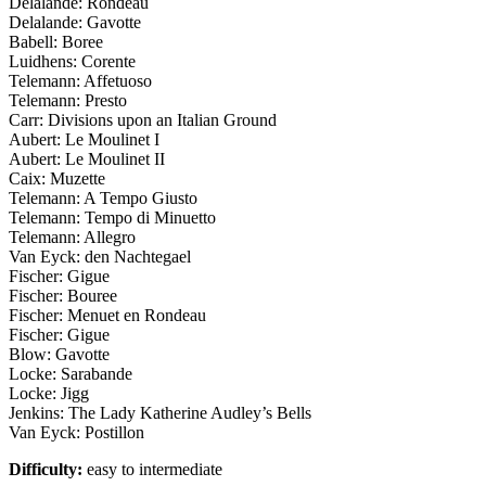
Delalande: Rondeau
Delalande: Gavotte
Babell: Boree
Luidhens: Corente
Telemann: Affetuoso
Telemann: Presto
Carr: Divisions upon an Italian Ground
Aubert: Le Moulinet I
Aubert: Le Moulinet II
Caix: Muzette
Telemann: A Tempo Giusto
Telemann: Tempo di Minuetto
Telemann: Allegro
Van Eyck: den Nachtegael
Fischer: Gigue
Fischer: Bouree
Fischer: Menuet en Rondeau
Fischer: Gigue
Blow: Gavotte
Locke: Sarabande
Locke: Jigg
Jenkins: The Lady Katherine Audley’s Bells
Van Eyck: Postillon
Difficulty:
easy to intermediate