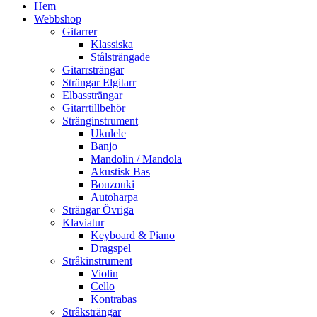
Hem
Webbshop
Gitarrer
Klassiska
Stålsträngade
Gitarrsträngar
Strängar Elgitarr
Elbassträngar
Gitarrtillbehör
Stränginstrument
Ukulele
Banjo
Mandolin / Mandola
Akustisk Bas
Bouzouki
Autoharpa
Strängar Övriga
Klaviatur
Keyboard & Piano
Dragspel
Stråkinstrument
Violin
Cello
Kontrabas
Stråksträngar