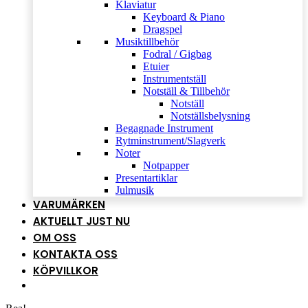
Klaviatur
Keyboard & Piano
Dragspel
Musiktillbehör
Fodral / Gigbag
Etuier
Instrumentställ
Notställ & Tillbehör
Notställ
Notställsbelysning
Begagnade Instrument
Rytminstrument/Slagverk
Noter
Notpapper
Presentartiklar
Julmusik
VARUMÄRKEN
AKTUELLT JUST NU
OM OSS
KONTAKTA OSS
KÖPVILLKOR