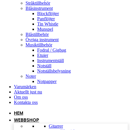
Stråktillbehör
Blåsinstrument
Blockflöjter
Panflöjter
Tin Whistle
Munspel
Blåstillbehör
Övriga instrument
Musiktillbehör
Fodral / Gigbag
Etuier
Instrumentställ
Notställ
Notställsbelysning
Noter
Notpapper
Varumärken
Aktuellt just nu
Om oss
Kontakta oss
HEM
WEBBSHOP
Gitarrer