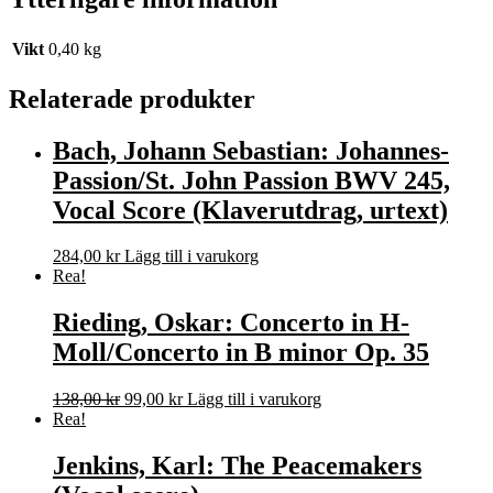
Vikt
0,40 kg
Relaterade produkter
Bach, Johann Sebastian: Johannes-
Passion/St. John Passion BWV 245,
Vocal Score (Klaverutdrag, urtext)
284,00
kr
Lägg till i varukorg
Rea!
Rieding, Oskar: Concerto in H-
Moll/Concerto in B minor Op. 35
Det
Det
138,00
kr
99,00
kr
Lägg till i varukorg
ursprungliga
nuvarande
Rea!
priset
priset
var:
är:
Jenkins, Karl: The Peacemakers
138,00 kr.
99,00 kr.