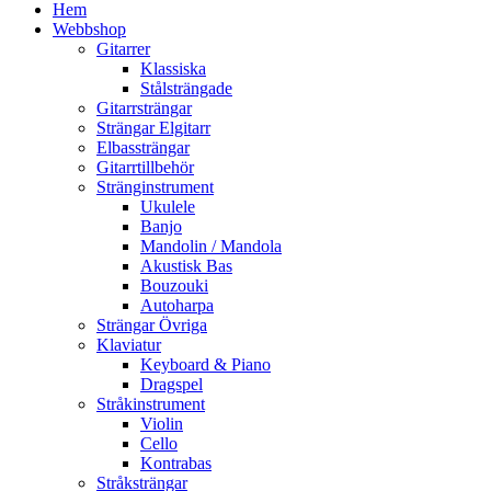
Hem
Webbshop
Gitarrer
Klassiska
Stålsträngade
Gitarrsträngar
Strängar Elgitarr
Elbassträngar
Gitarrtillbehör
Stränginstrument
Ukulele
Banjo
Mandolin / Mandola
Akustisk Bas
Bouzouki
Autoharpa
Strängar Övriga
Klaviatur
Keyboard & Piano
Dragspel
Stråkinstrument
Violin
Cello
Kontrabas
Stråksträngar