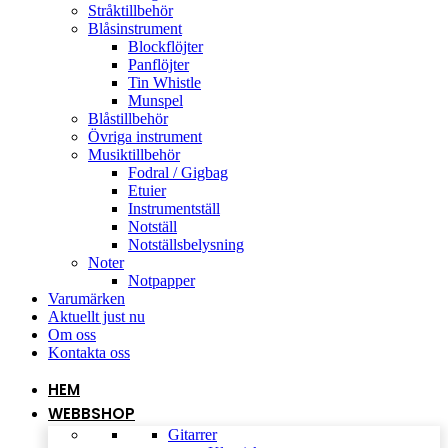
Stråktillbehör
Blåsinstrument
Blockflöjter
Panflöjter
Tin Whistle
Munspel
Blåstillbehör
Övriga instrument
Musiktillbehör
Fodral / Gigbag
Etuier
Instrumentställ
Notställ
Notställsbelysning
Noter
Notpapper
Varumärken
Aktuellt just nu
Om oss
Kontakta oss
HEM
WEBBSHOP
Gitarrer