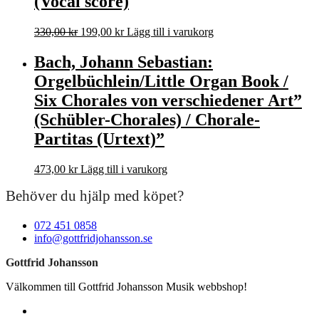
(Vocal score)
Det
Det
330,00
kr
199,00
kr
Lägg till i varukorg
ursprungliga
nuvarande
priset
priset
Bach, Johann Sebastian:
var:
är:
Orgelbüchlein/Little Organ Book /
330,00 kr.
199,00 kr.
Six Chorales von verschiedener Art”
(Schübler-Chorales) / Chorale-
Partitas (Urtext)”
473,00
kr
Lägg till i varukorg
Behöver du hjälp med köpet?
072 451 0858
info@gottfridjohansson.se
Gottfrid Johansson
Välkommen till Gottfrid Johansson Musik webbshop!