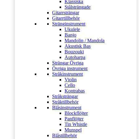
Klassiska
Stålsträngade
Gitarrsträngar
Gitarrtillbehör
Stränginstrument
Ukulele
Banjo
Mandolin / Mandola
Akustisk Bas
Bouzouki
Autoharpa
Strängar Övriga
Övriga instrument
Stråkinstrument
Violin
Cello
Kontrabas
Stråksträngar
Stråktillbehör
Blåsinstrument
Blockflöjter
Panflöjter
Tin Whistle
Munspel
Blåstillbehör