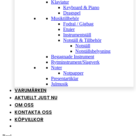
Klaviatur
Keyboard & Piano
Dragspel
Musiktillbehör
Fodral / Gigbag
Etuier
Instrumentställ
Notställ & Tillbehör
Notställ
Notställsbelysning
Begagnade Instrument
Rytminstrument/Slagverk
Noter
Notpapper
Presentartiklar
Julmusik
VARUMÄRKEN
AKTUELLT JUST NU
OM OSS
KONTAKTA OSS
KÖPVILLKOR