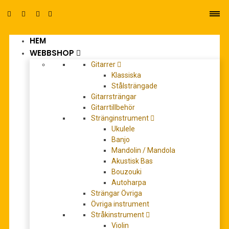
HEM
0
WEBBSHOP
Gitarrer
Klassiska
Stålsträngade
Gitarrsträngar
Gitarrtillbehör
Stränginstrument
Ukulele
Banjo
Mandolin / Mandola
Akustisk Bas
KISS: The very best of (Guitar
Bouzouki
recorded versions )
Autoharpa
Strängar Övriga
Övriga instrument
0
out of 5
Stråkinstrument
Violin