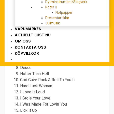
Rytminstrument/Slagverk
transcriptions for guitar with notes and tab.
Noter
Notpapper
Innehåll:
Presentartiklar
Julmusik
Forever
VARUMÄRKEN
Got To Choose
AKTUELLT JUST NU
I Want You
OM OSS
C’mon And Love Me
KONTAKTA OSS
Calling Dr. Love
KÖPVILLKOR
Christine Sixteen
Detroit Rock City
Deuce
Hotter Than Hell
God Gave Rock & Roll To You II
Hard Luck Woman
I Love It Loud
I Stole Your Love
I Was Made For Lovin’ You
Lick It Up