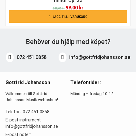
minor Op. 35
Det
Det
99,00
kr
138,00
kr
ursprungliga
nuvarande
LÄGG TILL I VARUKORG
priset
priset
var:
är:
138,00 kr.
99,00 kr.
Behöver du hjälp med köpet?
072 451 0858
info@gottfridjohansson.se
Gottfrid Johansson
Telefontider:
Välkommen till Gottfrid
Måndag – fredag 10-12
Johansson Musik webbshop!
Telefon:
072 451 0858
E-post instrument:
info@gottfridjohansson.se
E-post noter: