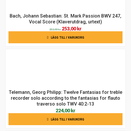
Bach, Johann Sebastian: St. Mark Passion BWV 247,
Vocal Score (Klaverutdrag, urtext)
Det
Det
253,00
kr
353,00
kr
ursprungliga
nuvarande
LÄGG TILL I VARUKORG
priset
priset
var:
är:
353,00 kr.
253,00 kr.
Telemann, Georg Philipp: Twelve Fantasias for treble
recorder solo according to the fantasias for flauto
traverso solo TWV 40:2-13
224,00
kr
LÄGG TILL I VARUKORG