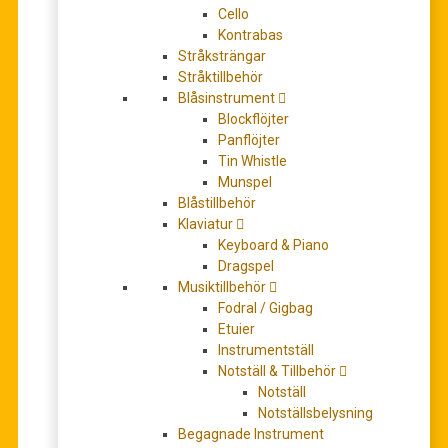
408,00
kr
Cello
Kontrabas
Stråksträngar
1 i lager (kan restnoteras)
Stråktillbehör
Blåsinstrument
Antal
+
-
Blockflöjter
Panflöjter
Tin Whistle
LÄGG TILL I VARUKORG
Munspel
Blåstillbehör
Artikelnr:
HL00291163
Klaviatur
Kategorier:
Artister (Gitarrtabulatur)
,
Noter
,
Pop/Rock/Visor
Keyboard & Piano
Dragspel
BESKRIVNING
Musiktillbehör
Fodral / Gigbag
YTTERLIGARE INFORMATION
Etuier
Instrumentställ
Notställ & Tillbehör
Beskrivning
Notställ
Notställsbelysning
This matching folio features 21 of the most time-tested
Begagnade Instrument
hits of this legendary heavy metal band in authentic