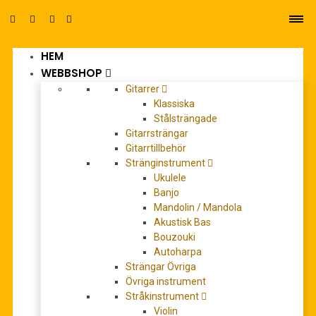
HEM
0
WEBBSHOP
Gitarrer
Klassiska
Stålsträngade
Gitarrsträngar
Gitarrtillbehör
Stränginstrument
Ukulele
Banjo
Mandolin / Mandola
Akustisk Bas
Bastien Piano Basics: Theory level
Bouzouki
2
Autoharpa
Strängar Övriga
Övriga instrument
0
out of 5
Stråkinstrument
Violin