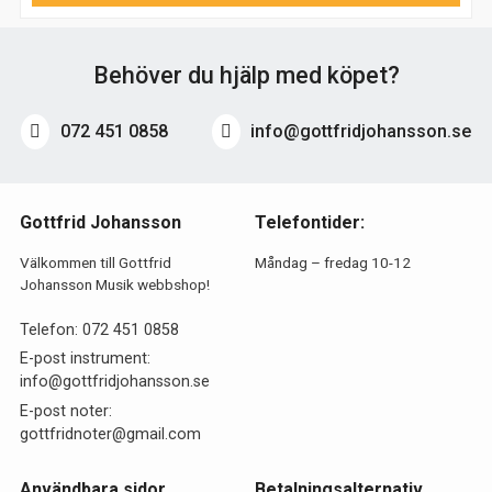
Behöver du hjälp med köpet?
072 451 0858
info@gottfridjohansson.se
Gottfrid Johansson
Telefontider:
Välkommen till Gottfrid
Måndag – fredag 10-12
Johansson Musik webbshop!
Telefon:
072 451 0858
E-post instrument:
info@gottfridjohansson.se
E-post noter:
gottfridnoter@gmail.com
Användbara sidor
Betalningsalternativ