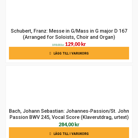
Schubert, Franz: Messe in G/Mass in G major D 167
(Arranged for Soloists, Choir and Organ)
Det
Det
129,00
kr
149,00
kr
ursprungliga
nuvarande
LÄGG TILL I VARUKORG
priset
priset
var:
är:
149,00 kr.
129,00 kr.
Bach, Johann Sebastian: Johannes-Passion/St. John
Passion BWV 245, Vocal Score (Klaverutdrag, urtext)
284,00
kr
LÄGG TILL I VARUKORG