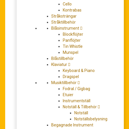
126,00
kr
Cello
Kontrabas
Stråksträngar
Leveranstid 1-3 vardagar om boken finns i lager
Stråktillbehör
Blåsinstrument
Beställningsvara, leveranstid mellan 1-2 veckor
Blockflöjter
Panflöjter
Antal
+
-
Tin Whistle
Munspel
Blåstillbehör
LÄGG TILL I VARUKORG
Klaviatur
Keyboard & Piano
Artikelnr:
KJSWP207
Dragspel
Kategorier:
Noter
,
Pianoskolor
Musiktillbehör
Etiketter:
bastien
,
bastien piano basics
,
level 2
,
theory
,
WP207
Fodral / Gigbag
Etuier
BESKRIVNING
Instrumentställ
Notställ & Tillbehör
YTTERLIGARE INFORMATION
Notställ
Notställsbelysning
RECENSIONER (0)
Begagnade Instrument