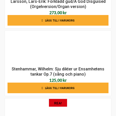
Larsson, Lars-Erik: Förklädd gud/A God Disguised
(Orgelversion/Organ version)
273,00
kr
LÄGG TILL I VARUKORG
Stenhammar, Wilhelm: Sju dikter ur Ensamhetens
tankar Op.7 (sång och piano)
125,00
kr
LÄGG TILL I VARUKORG
REA!