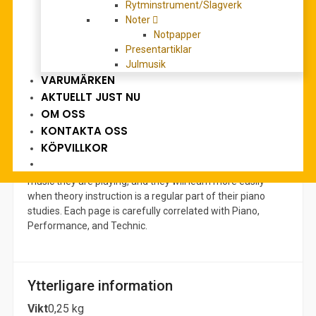
Rytminstrument/Slagverk
Beskrivning
Noter
Notpapper
Level 2
Presentartiklar
Julmusik
OBS: engelsk text
VARUMÄRKEN
AKTUELLT JUST NU
Theory
is the theory workbook portion of the
Bastien Piano
OM OSS
Basics
course. Each book contains written work and some
KONTAKTA OSS
short pieces to reinforce the concepts presented in
Piano
.
KÖPVILLKOR
Games, puzzles, and colorful illustrations make learning
fun! Your students will gain a better understanding of the
music they are playing, and they will learn more easily
when theory instruction is a regular part of their piano
studies. Each page is carefully correlated with
Piano,
Performance,
and
Technic
.
Ytterligare information
Vikt
0,25 kg